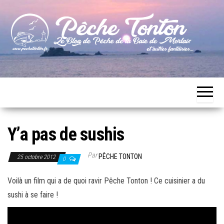
Skip
to
the
content
Le blog
Pêche
de
Tonton
pêche
de la
Baie de
Morlaix
Y’a pas de sushis
Par
PÊCHE TONTON
25 octobre 2012
0
Voilà un film qui a de quoi ravir Pêche Tonton ! Ce cuisinier a du
sushi à se faire !