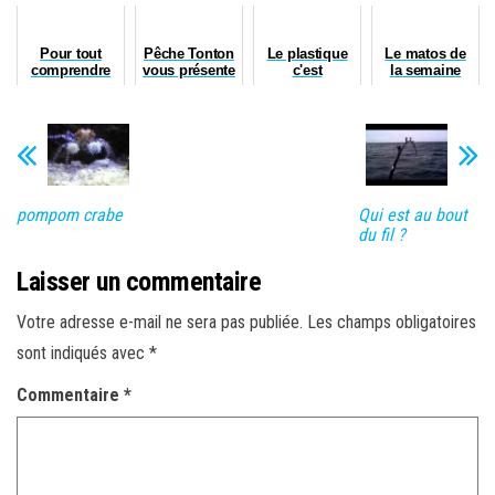
Pour tout
Pêche Tonton
Le plastique
Le matos de
comprendre
vous présente
c'est
la semaine
le "eging" (ou
ses meilleurs
fantastique
presque)
noeuds pour
2012 !
pompom crabe
Qui est au bout
du fil ?
Laisser un commentaire
Votre adresse e-mail ne sera pas publiée.
Les champs obligatoires
sont indiqués avec
*
Commentaire
*