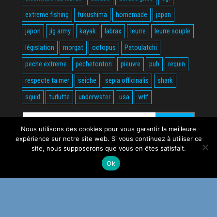
extreme fishing
fukushima
homemade
japan
japon
jig army
kayak
labrax
leurre
leurre souple
législation
morgat
octopus
Patoulatchi
peche extreme
pechetonton
pieuvre
pub
requin
respecte ta mer
seiche
sepia officinalis
shark
squid
turlutte
underwater
usa
wtf
Rechercher :
Nous utilisons des cookies pour vous garantir la meilleure
expérience sur notre site web. Si vous continuez à utiliser ce
site, nous supposerons que vous en êtes satisfait.
Ok
Fièrement propulsé par
WordPress
|
Thème :
Envo Magazine