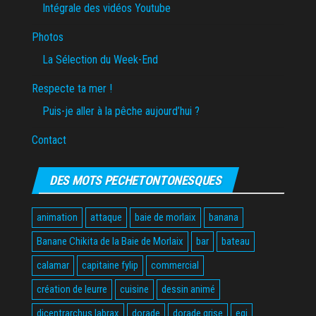
Intégrale des vidéos Youtube
Photos
La Sélection du Week-End
Respecte ta mer !
Puis-je aller à la pêche aujourd’hui ?
Contact
DES MOTS PECHETONTONESQUES
animation
attaque
baie de morlaix
banana
Banane Chikita de la Baie de Morlaix
bar
bateau
calamar
capitaine fylip
commercial
création de leurre
cuisine
dessin animé
dicentrarchus labrax
dorade
dorade grise
egi