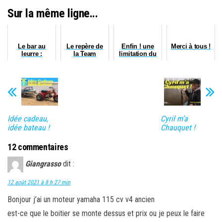
Sur la même ligne...
Le bar au
Le repère de
Enfin ! une
Merci à tous !
leurre :
la Team
limitation du
techniques et
Lomic²
nombre de
astuces pour
bars
une pêche
réussie en
Baie de
Morlaix
Idée cadeau,
Cyril m’a
idée bateau !
Chauquet !
12 commentaires
Giangrasso
dit :
12 août 2021 à 8 h 27 min
Bonjour j’ai un moteur yamaha 115 cv v4 ancien
est-ce que le boitier se monte dessus et prix ou je peux le faire