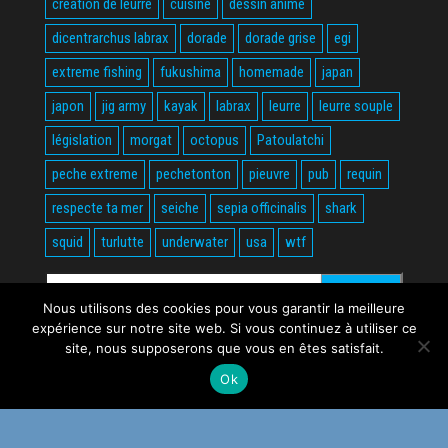
création de leurre
cuisine
dessin animé
dicentrarchus labrax
dorade
dorade grise
egi
extreme fishing
fukushima
homemade
japan
japon
jig army
kayak
labrax
leurre
leurre souple
législation
morgat
octopus
Patoulatchi
peche extreme
pechetonton
pieuvre
pub
requin
respecte ta mer
seiche
sepia officinalis
shark
squid
turlutte
underwater
usa
wtf
Rechercher :
Nous utilisons des cookies pour vous garantir la meilleure
expérience sur notre site web. Si vous continuez à utiliser ce
site, nous supposerons que vous en êtes satisfait.
Ok
Fièrement propulsé par
WordPress
|
Thème :
Envo Magazine