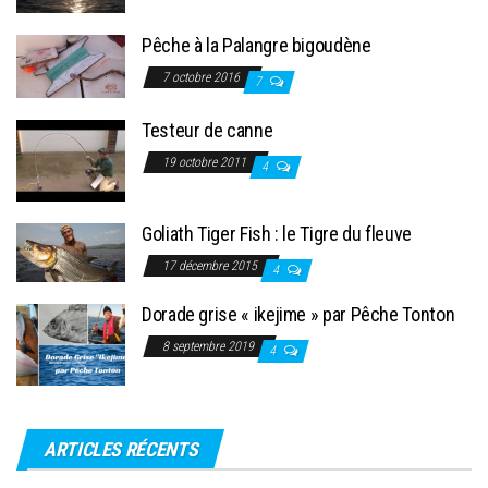
Pêche à la Palangre bigoudène
7 octobre 2016
7
Testeur de canne
19 octobre 2011
4
Goliath Tiger Fish : le Tigre du fleuve
17 décembre 2015
4
Dorade grise « ikejime » par Pêche Tonton
8 septembre 2019
4
ARTICLES RÉCENTS