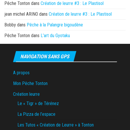
Pêche Tonton
dans
Création de leurre #3 : Le Plastisol
jean michel ARINO
dans
Création de leurre #3 : Le Plastisol
Bobby
dans
Pêche à la Palangre bigoudène
Pêche Tonton
dans
L’art du Gyotaku
NAVIGATION SANS GPS
A propos
Mon Pêche Tonton
Création leurre
Le « Tigr » de Térénez
La Pizza de l’espace
Les Tutos « Création de Leurre » à Tonton