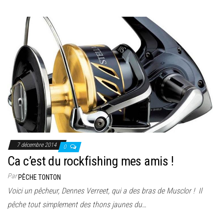
7 décembre 2014
0
Ca c’est du rockfishing mes amis !
Par
PÊCHE TONTON
Voici un pêcheur, Dennes Verreet, qui a des bras de Musclor ! Il
pêche tout simplement des thons jaunes du…