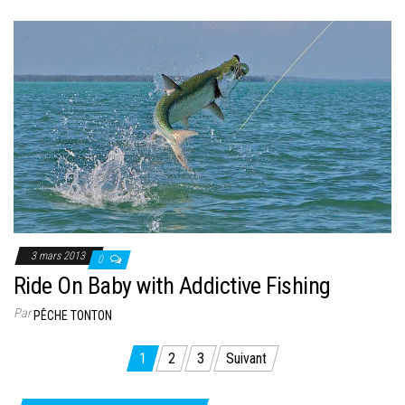
3 mars 2013
0
Ride On Baby with Addictive Fishing
Par
PÊCHE TONTON
Pagination
1
2
3
Suivant
des