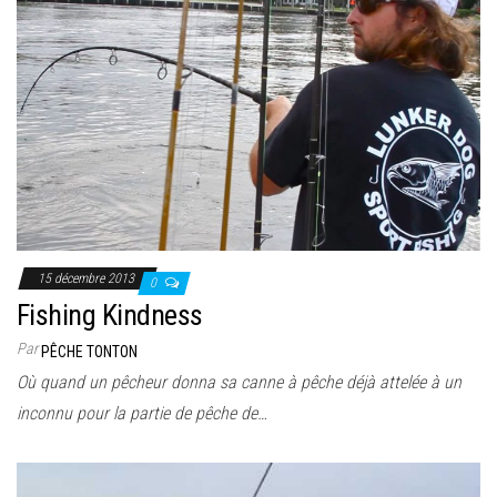
15 décembre 2013
0
Fishing Kindness
Par
PÊCHE TONTON
Où quand un pêcheur donna sa canne à pêche déjà attelée à un
inconnu pour la partie de pêche de…