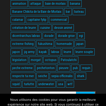
animation
attaque
baie de morlaix
banana
Banane Chikita de la Baie de Morlaix
bar
bateau
calamar
capitaine fylip
commercial
création de leurre
cuisine
dessin animé
dicentrarchus labrax
dorade
dorade grise
egi
extreme fishing
fukushima
homemade
japan
japon
jig army
kayak
labrax
leurre
leurre souple
législation
morgat
octopus
Patoulatchi
peche extreme
pechetonton
pieuvre
pub
requin
respecte ta mer
seiche
sepia officinalis
shark
squid
turlutte
underwater
usa
wtf
Rechercher :
Nous utilisons des cookies pour vous garantir la meilleure
expérience sur notre site web. Si vous continuez à utiliser ce