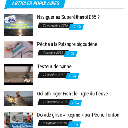
publications
ARTICLES POPULAIRES
Naviguer au Superéthanol E85 ?
25 novembre 2018
12
Pêche à la Palangre bigoudène
7 octobre 2016
7
Testeur de canne
19 octobre 2011
4
Goliath Tiger Fish : le Tigre du fleuve
17 décembre 2015
4
Dorade grise « ikejime » par Pêche Tonton
8 septembre 2019
4