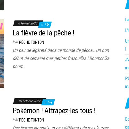
La
6 février 2023
0
L
La fièvre de la pêche !
Un
Par
PÊCHE TONTON
!
Un peu de légèreté dans ce monde de pêche… Un bon
début de semaine mes petites frazouilles ! Boomchika
J’
boom…
m
Po
ma
10 octobre 2022
0
Pokémon ! Attrapez-les tous !
Bo
Par
PÊCHE TONTON
c
Des leurres japonais un peu différents de mes leurres