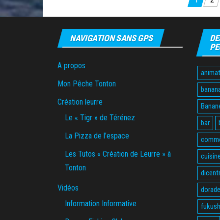
Pagination
des
publications
NAVIGATION SANS GPS
DE
PE
A propos
animat
Mon Pêche Tonton
banan
Création leurre
Banane
Le « Tigr » de Térénez
bar
La Pizza de l’espace
comme
Les Tutos « Création de Leurre » à
cuisin
Tonton
dicent
Vidéos
dorade
Information Informative
fukus