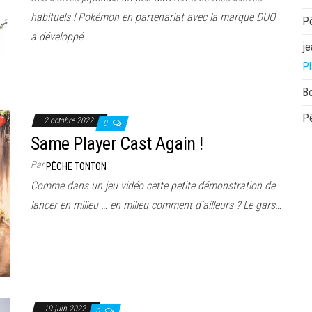
habituels ! Pokémon en partenariat avec la marque DUO
P
a développé…
je
Pl
B
P
2 octobre 2022
0
Same Player Cast Again !
Par
PÊCHE TONTON
Comme dans un jeu vidéo cette petite démonstration de
lancer en milieu … en milieu comment d’ailleurs ? Le gars…
19 juin 2022
0