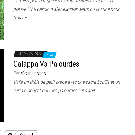
Certains pensent que les extraterrestres existent … La
preuve ! Nul besoin d’aller explorer Mars ou la Lune pour
trouver…
31 janvier 2022
0
Calappa Vs Palourdes
Par
PÊCHE TONTON
Voilà un drôle de petit crabe avec une sacré bouille et un
certain appétit pour les palourdes ! Il s’agit…
…
88
Suivant