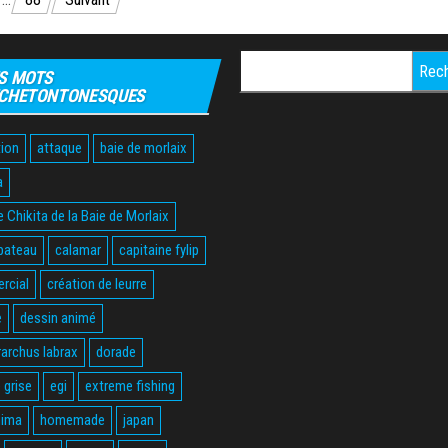
Rechercher :
S MOTS
CHETONTONESQUES
ion
attaque
baie de morlaix
a
 Chikita de la Baie de Morlaix
bateau
calamar
capitaine fylip
rcial
création de leurre
e
dessin animé
rarchus labrax
dorade
 grise
egi
extreme fishing
hima
homemade
japan