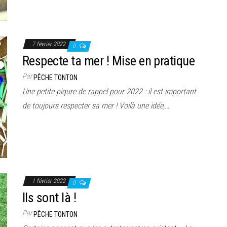
7 février 2022
0
Respecte ta mer ! Mise en pratique
Par
PÊCHE TONTON
Une petite piqure de rappel pour 2022 : il est important
de toujours respecter sa mer ! Voilà une idée,…
1 février 2022
0
Ils sont là !
Par
PÊCHE TONTON