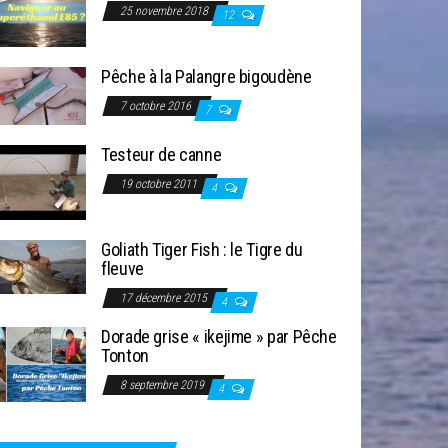
25 novembre 2018
12
Pêche à la Palangre bigoudène
7 octobre 2016
7
Testeur de canne
19 octobre 2011
4
Goliath Tiger Fish : le Tigre du
fleuve
17 décembre 2015
4
Dorade grise « ikejime » par Pêche
Tonton
8 septembre 2019
4