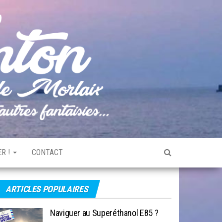
Pêche
Le blog
de
Tonton
pêche
de la
Baie de
Morlaix
R !
CONTACT
ARTICLES POPULAIRES
Naviguer au Superéthanol E85 ?