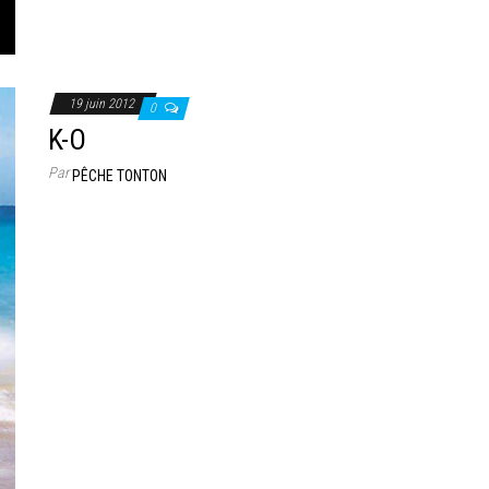
19 juin 2012
0
K-O
Par
PÊCHE TONTON