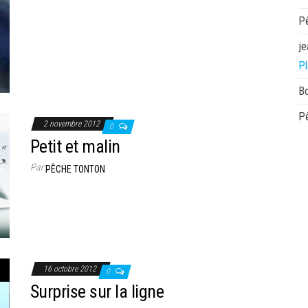
P
je
Pl
B
P
2 novembre 2012
0
Petit et malin
Par
PÊCHE TONTON
16 octobre 2012
0
Surprise sur la ligne