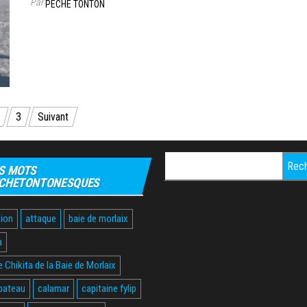
Par
PÊCHE TONTON
3
Suivant
Rechercher :
S MOTS
CHETONTONESQUES
ion
attaque
baie de morlaix
a
 Chikita de la Baie de Morlaix
bateau
calamar
capitaine fylip