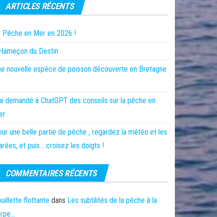
ARTICLES RÉCENTS
 Pêche en Mer en 2026 !
’Hameçon du Destin
e nouvelle espèce de poisson découverte en Bretagne
ai demandé à ChatGPT des conseils sur la pêche en
er
ur une belle partie de pêche , regardez la météo et les
rées, et puis… croisez les doigts !
COMMENTAIRES RÉCENTS
uillette flottante
dans
Les subtilités de la pêche à la
arpe…