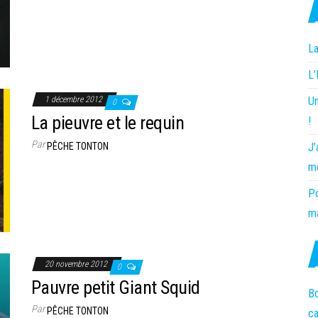
La
L
Un
1 décembre 2012
0
La pieuvre et le requin
!
Par
J’
PÊCHE TONTON
m
Po
ma
20 novembre 2012
0
Pauvre petit Giant Squid
Bo
Par
PÊCHE TONTON
c