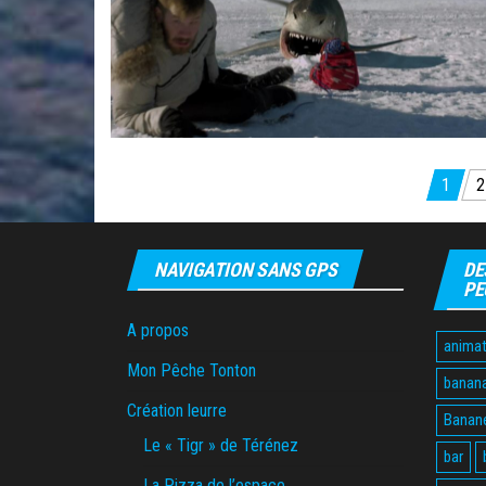
Pagination
1
2
des
publications
NAVIGATION SANS GPS
DE
PE
A propos
animat
Mon Pêche Tonton
banan
Création leurre
Banane
Le « Tigr » de Térénez
bar
La Pizza de l’espace