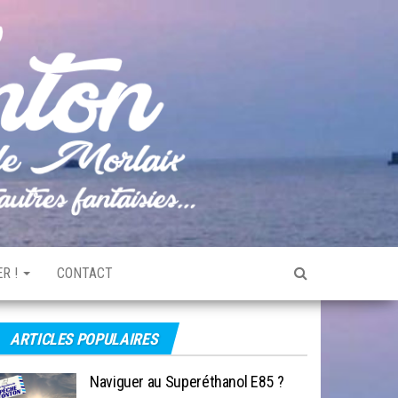
Pêche
Le blog
de
Tonton
pêche
de la
Baie de
Morlaix
R !
CONTACT
ARTICLES POPULAIRES
Naviguer au Superéthanol E85 ?