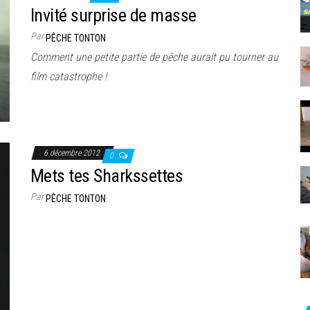
Invité surprise de masse
Par
PÊCHE TONTON
Comment une petite partie de pêche aurait pu tourner au
film catastrophe !
6 décembre 2012
0
Mets tes Sharkssettes
Par
PÊCHE TONTON