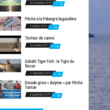
25 novembre 2018
12
Pêche à la Palangre bigoudène
7 octobre 2016
7
Testeur de canne
19 octobre 2011
4
Goliath Tiger Fish : le Tigre du
fleuve
17 décembre 2015
4
Dorade grise « ikejime » par Pêche
Tonton
8 septembre 2019
4