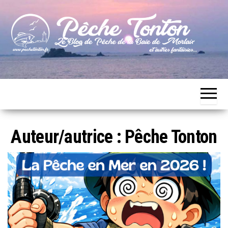
Skip
to
the
content
Le blog
Pêche
de
Tonton
pêche
de la
Baie de
Morlaix
Auteur/autrice :
Pêche Tonton