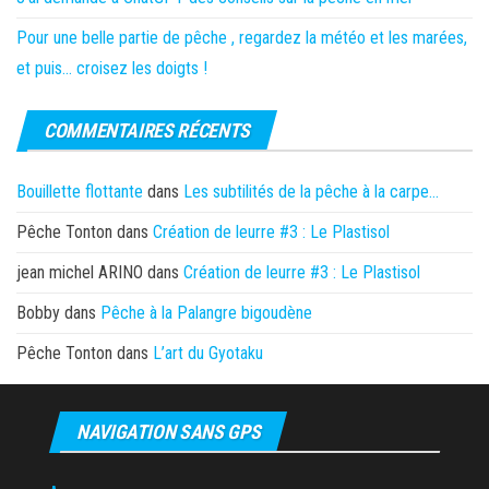
Pour une belle partie de pêche , regardez la météo et les marées,
et puis… croisez les doigts !
COMMENTAIRES RÉCENTS
Bouillette flottante
dans
Les subtilités de la pêche à la carpe…
Pêche Tonton
dans
Création de leurre #3 : Le Plastisol
jean michel ARINO
dans
Création de leurre #3 : Le Plastisol
Bobby
dans
Pêche à la Palangre bigoudène
Pêche Tonton
dans
L’art du Gyotaku
NAVIGATION SANS GPS