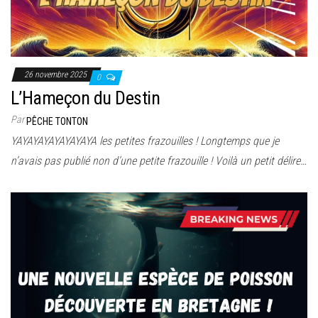
26 novembre 2025
0
L’Hameçon du Destin
Par
PÊCHE TONTON
YAYAYAYAYAYAYAYA les petites frazouilles ! Longtemps que je
n’avais pas publié non d’une petite frazouille ! Voilà un petit délire…