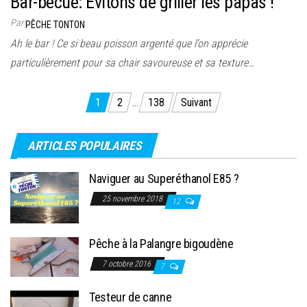
Bar-becue: Evitons de griller les papas !
Par
PÊCHE TONTON
Ah le bar ! Ce si beau poisson argenté que l’on apprécie
particulièrement pour sa chair savoureuse et sa texture…
Pagination
1
2
…
138
Suivant
des
publications
ARTICLES POPULAIRES
Naviguer au Superéthanol E85 ?
25 novembre 2018
12
Pêche à la Palangre bigoudène
7 octobre 2016
7
Testeur de canne