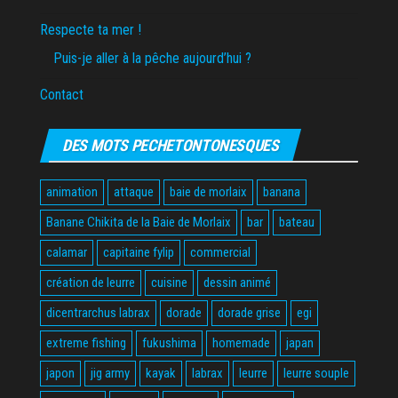
Respecte ta mer !
Puis-je aller à la pêche aujourd’hui ?
Contact
DES MOTS PECHETONTONESQUES
animation
attaque
baie de morlaix
banana
Banane Chikita de la Baie de Morlaix
bar
bateau
calamar
capitaine fylip
commercial
création de leurre
cuisine
dessin animé
dicentrarchus labrax
dorade
dorade grise
egi
extreme fishing
fukushima
homemade
japan
japon
jig army
kayak
labrax
leurre
leurre souple