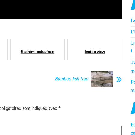
La
L
Un
!
Sashimi extra frais
Inside view
J’
m
Bamboo fish trap
Po
ma
bligatoires sont indiqués avec
*
Bo
c