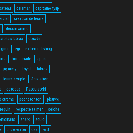
bateau
calamar
capitaine fylip
rcial
création de leurre
e
dessin animé
rarchus labrax
dorade
 grise
egi
extreme fishing
hima
homemade
japan
jig army
kayak
labrax
leurre souple
législation
t
octopus
Patoulatchi
 extreme
pechetonton
pieuvre
requin
respecte ta mer
seiche
fficinalis
shark
squid
e
underwater
usa
wtf