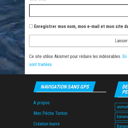
Enregistrer mon nom, mon e-mail et mon site d
Ce site utilise Akismet pour réduire les indésirables.
En 
sont traitées
.
NAVIGATION SANS GPS
DE
PE
A propos
animat
Mon Pêche Tonton
banan
Création leurre
Banane