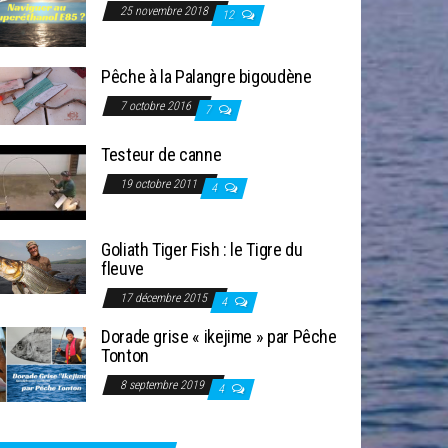
25 novembre 2018
12
Pêche à la Palangre bigoudène
7 octobre 2016
7
Testeur de canne
19 octobre 2011
4
Goliath Tiger Fish : le Tigre du
fleuve
17 décembre 2015
4
Dorade grise « ikejime » par Pêche
Tonton
8 septembre 2019
4