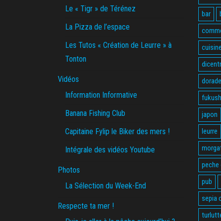
Le « Tigr » de Térénez
bar
La Pizza de l’espace
comme
Les Tutos « Création de Leurre » à
cuisin
Tonton
dicent
Vidéos
dorade
Information Informative
fukus
Banana Fishing Club
japon
Capitaine Fylip le Biker des mers !
leurre
morga
Intégrale des vidéos Youtube
peche
Photos
pub
La Sélection du Week-End
sepia o
Respecte ta mer !
turlutt