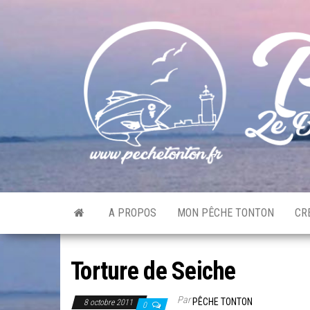
Skip
to
the
content
A PROPOS
MON PÊCHE TONTON
CR
Torture de Seiche
Par
PÊCHE TONTON
8 octobre 2011
0