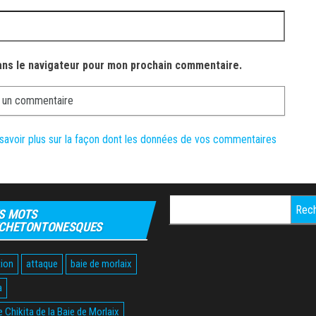
ans le navigateur pour mon prochain commentaire.
savoir plus sur la façon dont les données de vos commentaires
Rechercher :
S MOTS
CHETONTONESQUES
ion
attaque
baie de morlaix
a
 Chikita de la Baie de Morlaix