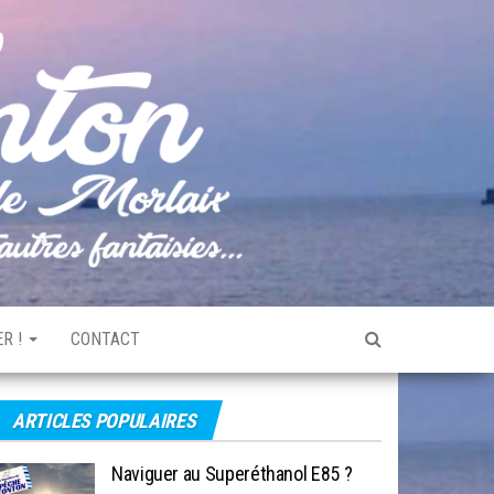
Pêche
Le blog
de
Tonton
pêche
de la
Baie de
Morlaix
R !
CONTACT
ARTICLES POPULAIRES
Naviguer au Superéthanol E85 ?