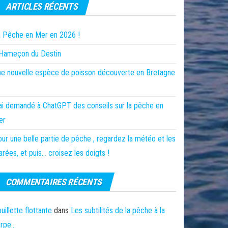
ARTICLES RÉCENTS
 Pêche en Mer en 2026 !
’Hameçon du Destin
e nouvelle espèce de poisson découverte en Bretagne
ai demandé à ChatGPT des conseils sur la pêche en
er
ur une belle partie de pêche , regardez la météo et les
rées, et puis… croisez les doigts !
COMMENTAIRES RÉCENTS
uillette flottante
dans
Les subtilités de la pêche à la
arpe…