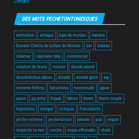
Contact
DES MOTS PECHETONTONESQUES
animation
attaque
baie de morlaix
banana
Banane Chikita de la Baie de Morlaix
bar
bateau
calamar
capitaine fylip
commercial
création de leurre
cuisine
dessin animé
dicentrarchus labrax
dorade
dorade grise
egi
extreme fishing
fukushima
homemade
japan
japon
jig army
kayak
labrax
leurre
leurre souple
législation
morgat
octopus
Patoulatchi
peche extreme
pechetonton
pieuvre
pub
requin
respecte ta mer
seiche
sepia officinalis
shark