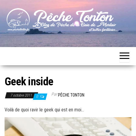
Skip
to
the
content
Le blog
Pêche
de
Tonton
pêche
de la
Baie de
Morlaix
Geek inside
Par
PÊCHE TONTON
7 octobre 2011
0
Voilà de quoi ravir le geek qui est en moi…