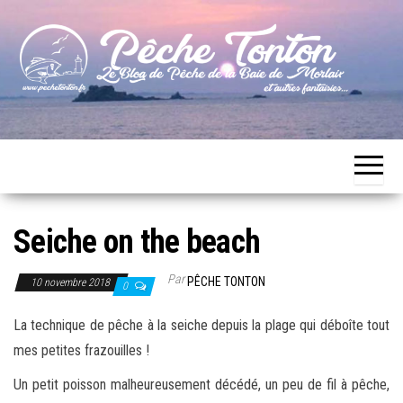
Skip
to
the
content
Le blog
Pêche
de
Tonton
pêche
de la
Baie de
Morlaix
Seiche on the beach
Par
PÊCHE TONTON
10 novembre 2018
0
La technique de pêche à la seiche depuis la plage qui déboîte tout
mes petites frazouilles !
Un petit poisson malheureusement décédé, un peu de fil à pêche,