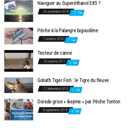
Naviguer au Superéthanol E85 ?
25 novembre 2018
12
Pêche à la Palangre bigoudène
7 octobre 2016
7
Testeur de canne
19 octobre 2011
4
Goliath Tiger Fish : le Tigre du fleuve
17 décembre 2015
4
Dorade grise « ikejime » par Pêche Tonton
8 septembre 2019
4