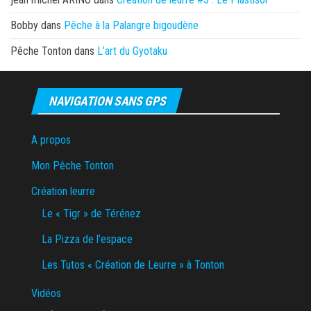
Bobby
dans
Pêche à la Palangre bigoudène
Pêche Tonton
dans
L’art du Gyotaku
NAVIGATION SANS GPS
A propos
Mon Pêche Tonton
Création leurre
Le « Tigr » de Térénez
La Pizza de l’espace
Les Tutos « Création de Leurre » à Tonton
Vidéos