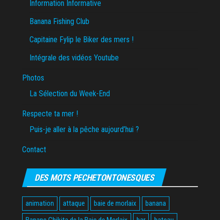
Information Informative
Banana Fishing Club
Capitaine Fylip le Biker des mers !
Intégrale des vidéos Youtube
Photos
La Sélection du Week-End
Respecte ta mer !
Puis-je aller à la pêche aujourd’hui ?
Contact
DES MOTS PECHETONTONESQUES
animation
attaque
baie de morlaix
banana
Banane Chikita de la Baie de Morlaix
bar
bateau