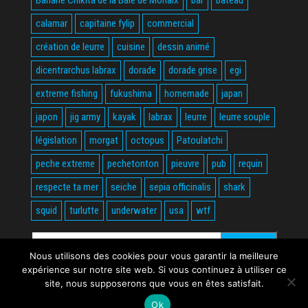
calamar
capitaine fylip
commercial
création de leurre
cuisine
dessin animé
dicentrarchus labrax
dorade
dorade grise
egi
extreme fishing
fukushima
homemade
japan
japon
jig army
kayak
labrax
leurre
leurre souple
législation
morgat
octopus
Patoulatchi
peche extreme
pechetonton
pieuvre
pub
requin
respecte ta mer
seiche
sepia officinalis
shark
squid
turlutte
underwater
usa
wtf
Rechercher :
Nous utilisons des cookies pour vous garantir la meilleure
expérience sur notre site web. Si vous continuez à utiliser ce
site, nous supposerons que vous en êtes satisfait.
Ok