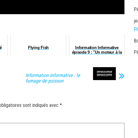
P
je
Pl
B
é
Flying Fish
Information Informative
P
épisode 9 : "Un moteur à la
hauteur"
Information Informative : le
fumage de poisson
bligatoires sont indiqués avec
*