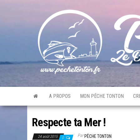
Skip
to
the
content
A PROPOS
MON PÊCHE TONTON
CR
Respecte ta Mer !
Par
PÊCHE TONTON
24 août 2015
0