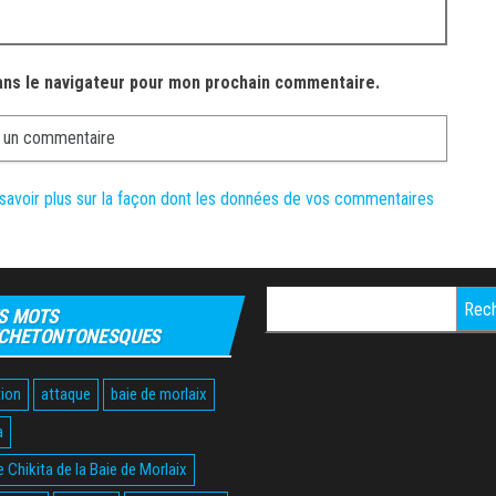
ans le navigateur pour mon prochain commentaire.
savoir plus sur la façon dont les données de vos commentaires
Rechercher :
S MOTS
CHETONTONESQUES
ion
attaque
baie de morlaix
a
 Chikita de la Baie de Morlaix