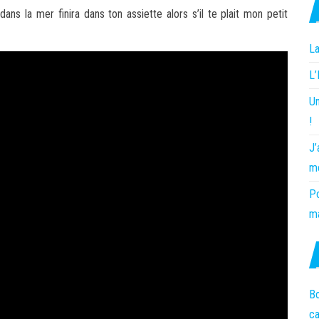
ans la mer finira dans ton assiette alors s’il te plait mon petit
La
L
Un
!
J’
m
Po
ma
Bo
c