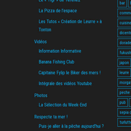
bar
La Pizza de l’espace
comme
Les Tutos « Création de Leurre » à
cuisin
Tonton
dicent
Vidéos
dorade
Information Informative
fukus
Banana Fishing Club
japon
Capitaine Fylip le Biker des mers !
leurre
morga
Intégrale des vidéos Youtube
peche
Photos
pub
La Sélection du Week-End
sepia o
Respecte ta mer !
turlutt
Puis-je aller à la pêche aujourd’hui ?