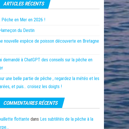
ARTICLES RÉCENTS
 Pêche en Mer en 2026 !
’Hameçon du Destin
e nouvelle espèce de poisson découverte en Bretagne
ai demandé à ChatGPT des conseils sur la pêche en
er
ur une belle partie de pêche , regardez la météo et les
rées, et puis… croisez les doigts !
COMMENTAIRES RÉCENTS
uillette flottante
dans
Les subtilités de la pêche à la
arpe…