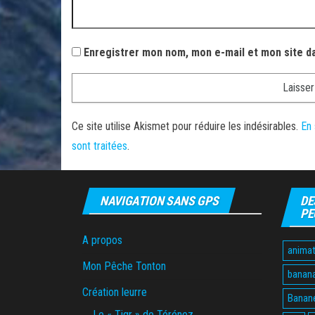
Enregistrer mon nom, mon e-mail et mon site d
Ce site utilise Akismet pour réduire les indésirables.
En 
sont traitées
.
NAVIGATION SANS GPS
DE
PE
A propos
animat
Mon Pêche Tonton
banan
Création leurre
Banane
Le « Tigr » de Térénez