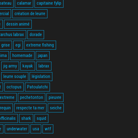
bateau
calamar
capitaine fylip
rcial
création de leurre
e
dessin animé
rarchus labrax
dorade
 grise
egi
extreme fishing
hima
homemade
japan
jig army
kayak
labrax
leurre souple
législation
t
octopus
Patoulatchi
 extreme
pechetonton
pieuvre
requin
respecte ta mer
seiche
fficinalis
shark
squid
e
underwater
usa
wtf