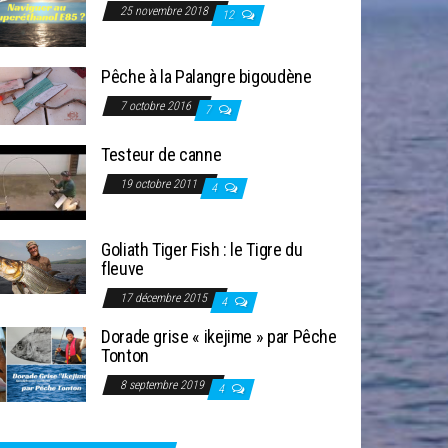
25 novembre 2018
12
Pêche à la Palangre bigoudène
7 octobre 2016
7
Testeur de canne
19 octobre 2011
4
Goliath Tiger Fish : le Tigre du
fleuve
17 décembre 2015
4
Dorade grise « ikejime » par Pêche
Tonton
8 septembre 2019
4