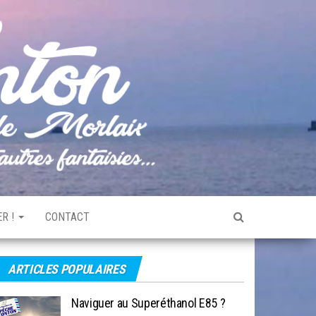
Pêche
Le blog
de
Tonton
pêche
de la
Baie de
Morlaix
R !
CONTACT
ARTICLES POPULAIRES
Naviguer au Superéthanol E85 ?