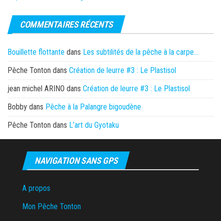
COMMENTAIRES RÉCENTS
Bouillette flottante
dans
Les subtilités de la pêche à la carpe…
Pêche Tonton
dans
Création de leurre #3 : Le Plastisol
jean michel ARINO
dans
Création de leurre #3 : Le Plastisol
Bobby
dans
Pêche à la Palangre bigoudène
Pêche Tonton
dans
L’art du Gyotaku
NAVIGATION SANS GPS
A propos
Mon Pêche Tonton