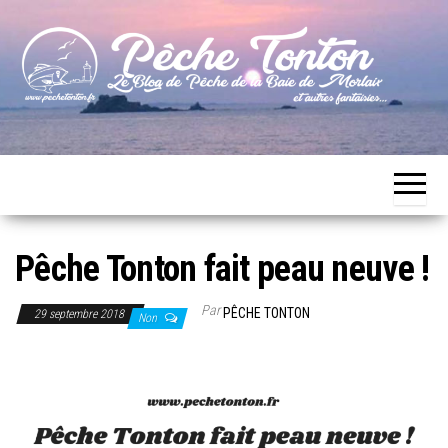
Skip
to
the
content
Le blog
Pêche
de
Tonton
pêche
de la
Baie de
Morlaix
Pêche Tonton fait peau neuve !
Par
PÊCHE TONTON
29 septembre 2018
Non