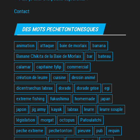
Contact
DES MOTS PECHETONTONESQUES
animation
attaque
baie de morlaix
banana
Banane Chikita de la Baie de Morlaix
bar
bateau
calamar
capitaine fylip
commercial
création de leurre
cuisine
dessin animé
dicentrarchus labrax
dorade
dorade grise
egi
extreme fishing
fukushima
homemade
japan
japon
jig army
kayak
labrax
leurre
leurre souple
législation
morgat
octopus
Patoulatchi
peche extreme
pechetonton
pieuvre
pub
requin