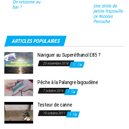
On retourne au
Une drôle de
bar ?
petite frazouille
ce Nicolas
Perruche
ARTICLES POPULAIRES
Naviguer au Superéthanol E85 ?
25 novembre 2018
12
Pêche à la Palangre bigoudène
7 octobre 2016
7
Testeur de canne
19 octobre 2011
4