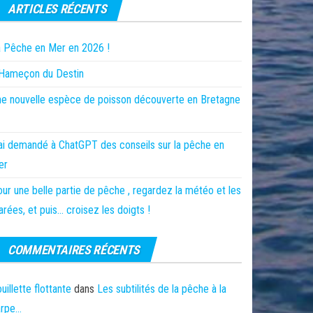
ARTICLES RÉCENTS
 Pêche en Mer en 2026 !
’Hameçon du Destin
e nouvelle espèce de poisson découverte en Bretagne
ai demandé à ChatGPT des conseils sur la pêche en
er
ur une belle partie de pêche , regardez la météo et les
rées, et puis… croisez les doigts !
COMMENTAIRES RÉCENTS
uillette flottante
dans
Les subtilités de la pêche à la
arpe…