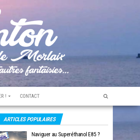
Pêche
Le blog
de
Tonton
pêche
de la
Baie de
Morlaix
R !
CONTACT
ARTICLES POPULAIRES
Naviguer au Superéthanol E85 ?