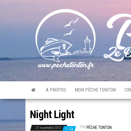
Skip
to
the
content
A PROPOS
MON PÊCHE TONTON
CR
Night Light
Par
PÊCHE TONTON
21 novembre 2012
0