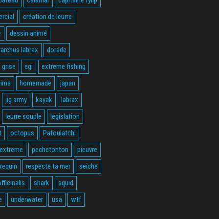
bateau
calamar
capitaine fylip
rcial
création de leurre
e
dessin animé
rarchus labrax
dorade
 grise
egi
extreme fishing
hima
homemade
japan
jig army
kayak
labrax
leurre souple
législation
t
octopus
Patoulatchi
 extreme
pechetonton
pieuvre
requin
respecte ta mer
seiche
fficinalis
shark
squid
e
underwater
usa
wtf