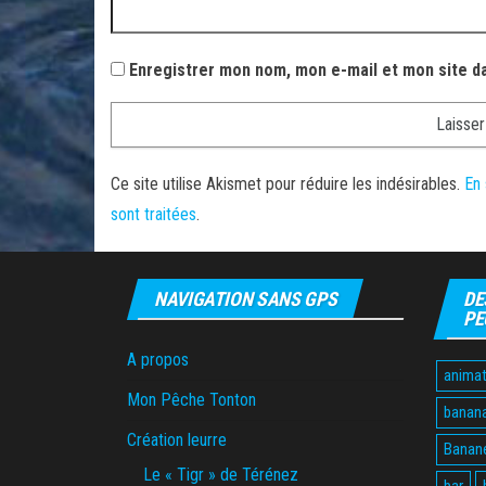
Enregistrer mon nom, mon e-mail et mon site d
Ce site utilise Akismet pour réduire les indésirables.
En 
sont traitées
.
NAVIGATION SANS GPS
DE
PE
A propos
animat
Mon Pêche Tonton
banan
Création leurre
Banane
Le « Tigr » de Térénez