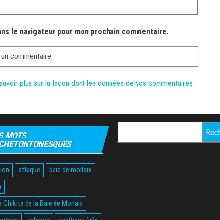
ans le navigateur pour mon prochain commentaire.
savoir plus sur la façon dont les données de vos commentaires
Rechercher :
S MOTS
CHETONTONESQUES
ion
attaque
baie de morlaix
a
 Chikita de la Baie de Morlaix