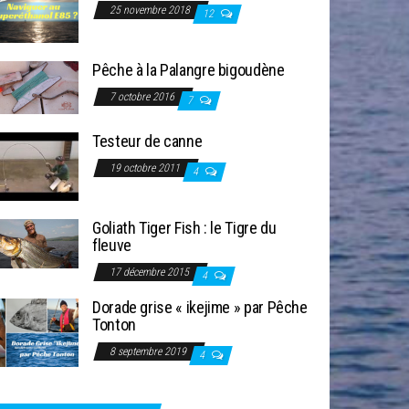
25 novembre 2018
12
Pêche à la Palangre bigoudène
7 octobre 2016
7
Testeur de canne
19 octobre 2011
4
Goliath Tiger Fish : le Tigre du
fleuve
17 décembre 2015
4
Dorade grise « ikejime » par Pêche
Tonton
8 septembre 2019
4