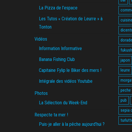
bar
La Pizza de l’espace
comme
Les Tutos « Création de Leurre » à
cuisin
Tonton
dicent
Vidéos
dorade
Information Informative
fukus
Banana Fishing Club
japon
Capitaine Fylip le Biker des mers !
leurre
morga
Intégrale des vidéos Youtube
peche
Photos
pub
La Sélection du Week-End
sepia o
Respecte ta mer !
turlutt
Puis-je aller à la pêche aujourd’hui ?