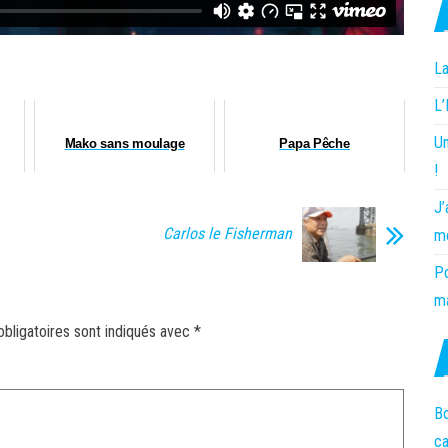
La
L
Un
Mako sans moulage
Papa Pêche
!
J’
Carlos le Fisherman
m
Po
ma
bligatoires sont indiqués avec
*
Bo
c