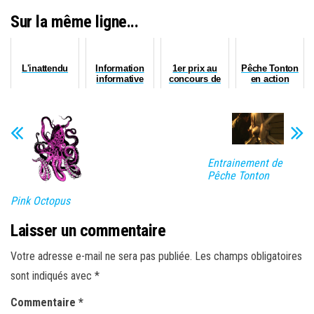
Sur la même ligne...
L'inattendu
Information
1er prix au
Pêche Tonton
informative
concours de
en action
épisode 6:
mise à l'eau
"Les Gens
Bruns"
Entrainement de
Pêche Tonton
Pink Octopus
Laisser un commentaire
Votre adresse e-mail ne sera pas publiée.
Les champs obligatoires
sont indiqués avec
*
Commentaire
*