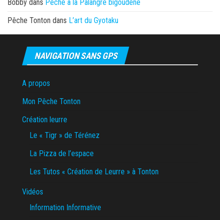
Bobby
dans
Pêche à la Palangre bigoudène
Pêche Tonton
dans
L’art du Gyotaku
NAVIGATION SANS GPS
A propos
Mon Pêche Tonton
Création leurre
Le « Tigr » de Térénez
La Pizza de l’espace
Les Tutos « Création de Leurre » à Tonton
Vidéos
Information Informative