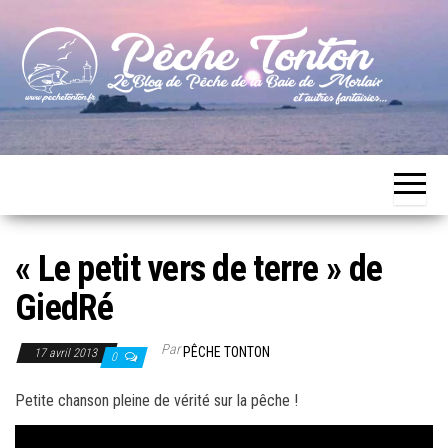
Skip
to
the
content
Le blog
Pêche
de
Tonton
pêche
de la
Baie de
Morlaix
« Le petit vers de terre » de
GiedRé
Par
PÊCHE TONTON
17 avril 2013
0
Petite chanson pleine de vérité sur la pêche !