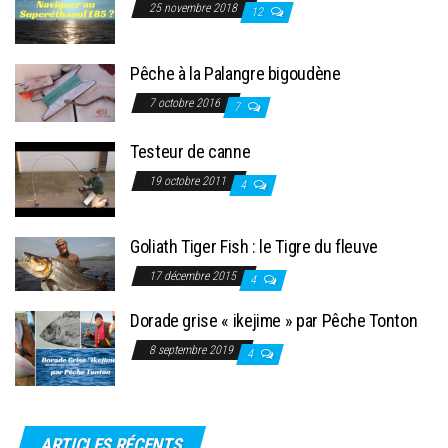
25 novembre 2018
12
Pêche à la Palangre bigoudène
7 octobre 2016
7
Testeur de canne
19 octobre 2011
4
Goliath Tiger Fish : le Tigre du fleuve
17 décembre 2015
4
Dorade grise « ikejime » par Pêche Tonton
8 septembre 2019
4
ARTICLES RÉCENTS