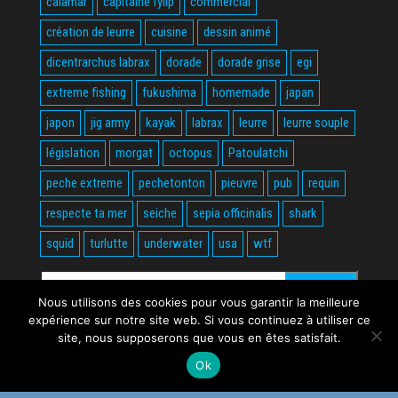
calamar
capitaine fylip
commercial
création de leurre
cuisine
dessin animé
dicentrarchus labrax
dorade
dorade grise
egi
extreme fishing
fukushima
homemade
japan
japon
jig army
kayak
labrax
leurre
leurre souple
législation
morgat
octopus
Patoulatchi
peche extreme
pechetonton
pieuvre
pub
requin
respecte ta mer
seiche
sepia officinalis
shark
squid
turlutte
underwater
usa
wtf
Rechercher :
Nous utilisons des cookies pour vous garantir la meilleure
expérience sur notre site web. Si vous continuez à utiliser ce
site, nous supposerons que vous en êtes satisfait.
Ok
Fièrement propulsé par
WordPress
|
Thème :
Envo Magazine