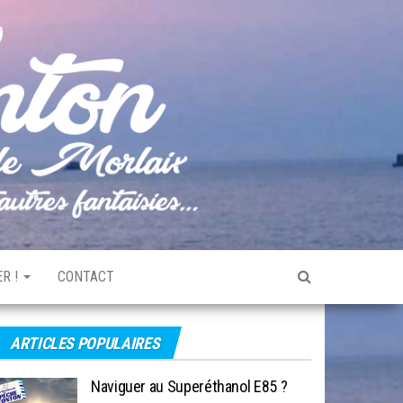
Pêche
Le blog
de
Tonton
pêche
de la
Baie de
Morlaix
R !
CONTACT
ARTICLES POPULAIRES
Naviguer au Superéthanol E85 ?