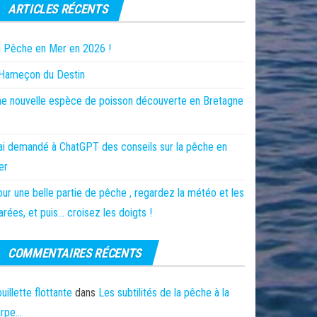
ARTICLES RÉCENTS
 Pêche en Mer en 2026 !
’Hameçon du Destin
e nouvelle espèce de poisson découverte en Bretagne
ai demandé à ChatGPT des conseils sur la pêche en
er
ur une belle partie de pêche , regardez la météo et les
rées, et puis… croisez les doigts !
COMMENTAIRES RÉCENTS
uillette flottante
dans
Les subtilités de la pêche à la
arpe…