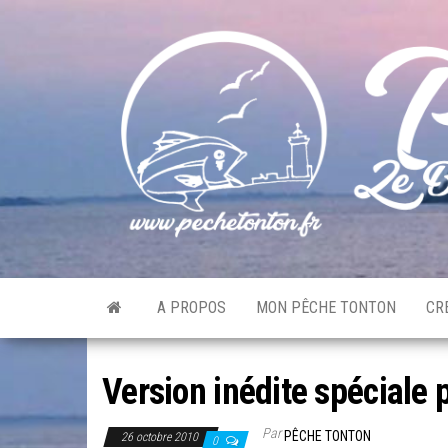
Skip
to
the
content
A PROPOS
MON PÊCHE TONTON
CR
Version inédite spéciale 
Par
PÊCHE TONTON
26 octobre 2010
0