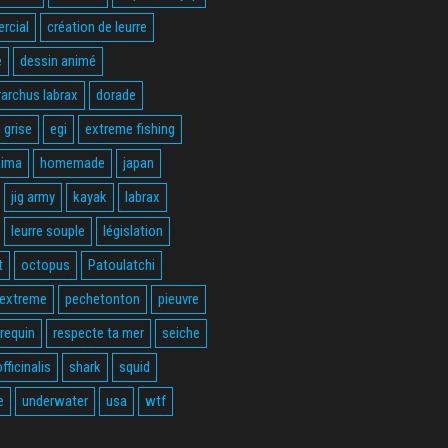
rcial
création de leurre
e
dessin animé
rarchus labrax
dorade
 grise
egi
extreme fishing
hima
homemade
japan
jig army
kayak
labrax
leurre souple
législation
t
octopus
Patoulatchi
 extreme
pechetonton
pieuvre
requin
respecte ta mer
seiche
fficinalis
shark
squid
e
underwater
usa
wtf