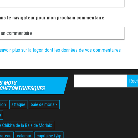
ans le navigateur pour mon prochain commentaire.
savoir plus sur la façon dont les données de vos commentaires
Rechercher :
S MOTS
CHETONTONESQUES
ion
attaque
baie de morlaix
a
 Chikita de la Baie de Morlaix
bateau
calamar
capitaine fylip