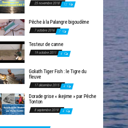
25 novembre 2018
12
Pêche à la Palangre bigoudène
7 octobre 2016
7
Testeur de canne
19 octobre 2011
4
Goliath Tiger Fish : le Tigre du
fleuve
17 décembre 2015
4
Dorade grise « ikejime » par Pêche
Tonton
8 septembre 2019
4