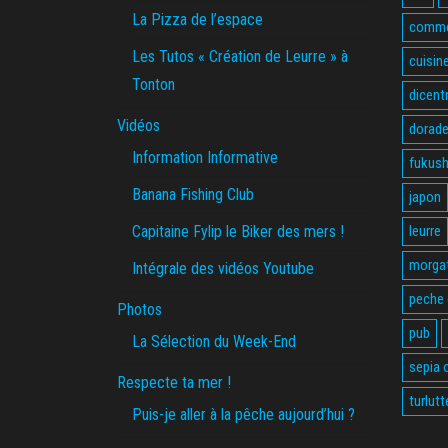
La Pizza de l’espace
comme
Les Tutos « Création de Leurre » à
cuisin
Tonton
dicent
Vidéos
dorade
Information Informative
fukus
Banana Fishing Club
japon
Capitaine Fylip le Biker des mers !
leurre
morga
Intégrale des vidéos Youtube
peche
Photos
pub
La Sélection du Week-End
sepia o
Respecte ta mer !
turlutt
Puis-je aller à la pêche aujourd’hui ?