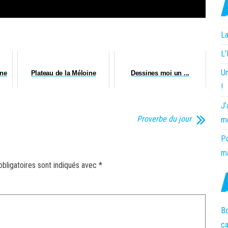
La
L
Un
ine
Plateau de la Méloine
Dessines moi un ...
!
J’
Proverbe du jour
m
Po
ma
bligatoires sont indiqués avec
*
Bo
c