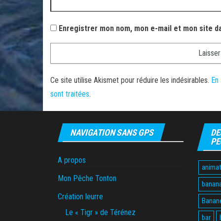
Enregistrer mon nom, mon e-mail et mon site d
Ce site utilise Akismet pour réduire les indésirables.
En 
sont traitées
.
NAVIGATION SANS GPS
DE
PE
A propos
animat
Mon Pêche Tonton
banan
Création leurre
Banane
Le « Tigr » de Térénez
bar