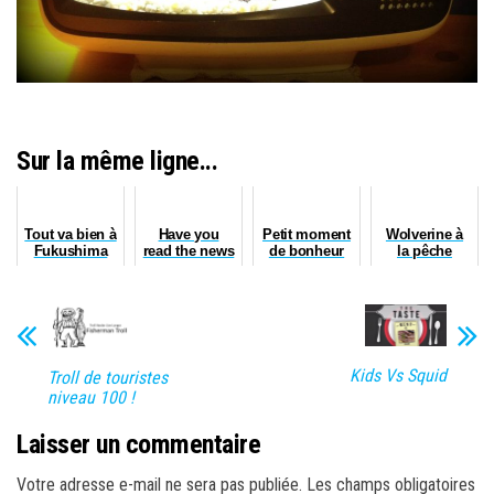
Sur la même ligne...
Tout va bien à
Have you
Petit moment
Wolverine à
Fukushima
read the news
de bonheur
la pêche
today ?
Kids Vs Squid
Troll de touristes
niveau 100 !
Laisser un commentaire
Votre adresse e-mail ne sera pas publiée.
Les champs obligatoires