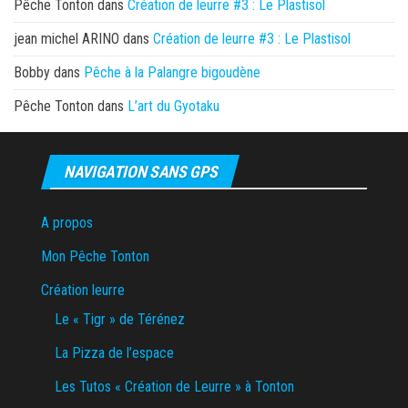
Pêche Tonton
dans
Création de leurre #3 : Le Plastisol
jean michel ARINO
dans
Création de leurre #3 : Le Plastisol
Bobby
dans
Pêche à la Palangre bigoudène
Pêche Tonton
dans
L’art du Gyotaku
NAVIGATION SANS GPS
A propos
Mon Pêche Tonton
Création leurre
Le « Tigr » de Térénez
La Pizza de l’espace
Les Tutos « Création de Leurre » à Tonton