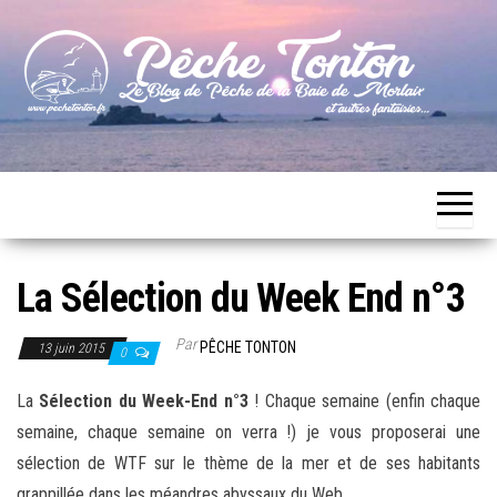
Skip
to
the
content
Le blog
Pêche
de
Tonton
pêche
de la
Baie de
Morlaix
La Sélection du Week End n°3
Par
PÊCHE TONTON
13 juin 2015
0
La
Sélection du Week-End n°3
! Chaque semaine (enfin chaque
semaine, chaque semaine on verra !) je vous proposerai une
sélection de WTF sur le thème de la mer et de ses habitants
grappillée dans les méandres abyssaux du Web…