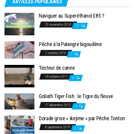
ARTICLES POPULAIRES
Naviguer au Superéthanol E85 ?
25 novembre 2018
12
Pêche à la Palangre bigoudène
7 octobre 2016
7
Testeur de canne
19 octobre 2011
4
Goliath Tiger Fish : le Tigre du fleuve
17 décembre 2015
4
Dorade grise « ikejime » par Pêche Tonton
8 septembre 2019
4