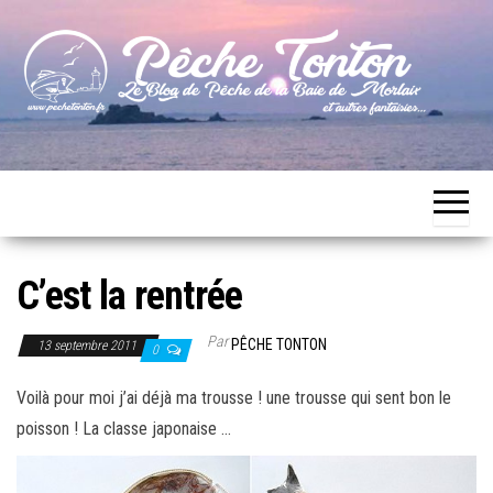
Skip
to
the
content
Le blog
Pêche
de
Tonton
pêche
de la
Baie de
Morlaix
C’est la rentrée
Par
PÊCHE TONTON
13 septembre 2011
0
Voilà pour moi j’ai déjà ma trousse ! une trousse qui sent bon le
poisson ! La classe japonaise …