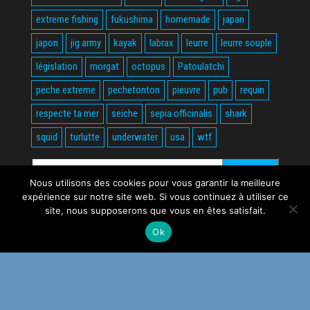
extreme fishing
fukushima
homemade
japan
japon
jig army
kayak
labrax
leurre
leurre souple
législation
morgat
octopus
Patoulatchi
peche extreme
pechetonton
pieuvre
pub
requin
respecte ta mer
seiche
sepia officinalis
shark
squid
turlutte
underwater
usa
wtf
Rechercher :
Nous utilisons des cookies pour vous garantir la meilleure
expérience sur notre site web. Si vous continuez à utiliser ce
site, nous supposerons que vous en êtes satisfait.
Ok
Fièrement propulsé par
WordPress
|
Thème :
Envo Magazine