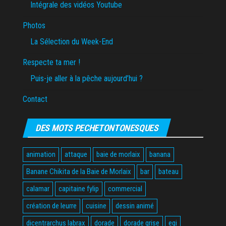
Intégrale des vidéos Youtube
Photos
La Sélection du Week-End
Respecte ta mer !
Puis-je aller à la pêche aujourd’hui ?
Contact
DES MOTS PECHETONTONESQUES
animation
attaque
baie de morlaix
banana
Banane Chikita de la Baie de Morlaix
bar
bateau
calamar
capitaine fylip
commercial
création de leurre
cuisine
dessin animé
dicentrarchus labrax
dorade
dorade grise
egi