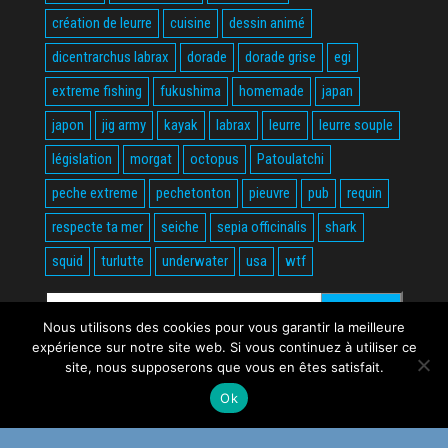
création de leurre
cuisine
dessin animé
dicentrarchus labrax
dorade
dorade grise
egi
extreme fishing
fukushima
homemade
japan
japon
jig army
kayak
labrax
leurre
leurre souple
législation
morgat
octopus
Patoulatchi
peche extreme
pechetonton
pieuvre
pub
requin
respecte ta mer
seiche
sepia officinalis
shark
squid
turlutte
underwater
usa
wtf
Rechercher :
Nous utilisons des cookies pour vous garantir la meilleure
expérience sur notre site web. Si vous continuez à utiliser ce
site, nous supposerons que vous en êtes satisfait.
Ok
Fièrement propulsé par
WordPress
|
Thème :
Envo Magazine