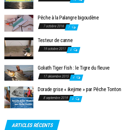
Pêche à la Palangre bigoudène
7 octobre 2016
7
Testeur de canne
19 octobre 2011
4
Goliath Tiger Fish : le Tigre du fleuve
17 décembre 2015
4
Dorade grise « ikejime » par Pêche Tonton
8 septembre 2019
4
ARTICLES RÉCENTS