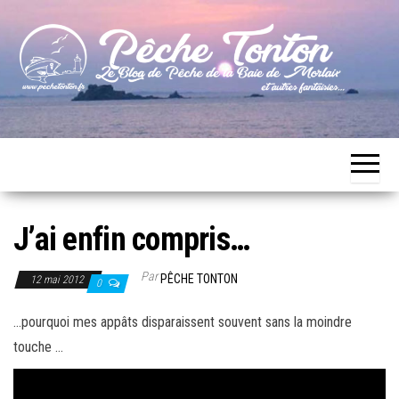
Skip
to
the
content
Le blog
Pêche
de
Tonton
pêche
de la
Baie de
Morlaix
J’ai enfin compris…
Par
PÊCHE TONTON
12 mai 2012
0
…pourquoi mes appâts disparaissent souvent sans la moindre
touche …