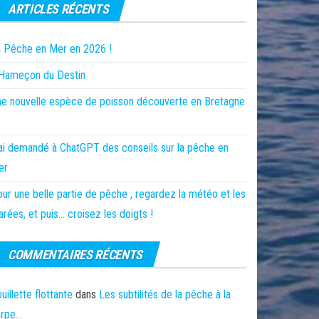
ARTICLES RÉCENTS
 Pêche en Mer en 2026 !
’Hameçon du Destin
e nouvelle espèce de poisson découverte en Bretagne
ai demandé à ChatGPT des conseils sur la pêche en
er
ur une belle partie de pêche , regardez la météo et les
rées, et puis… croisez les doigts !
COMMENTAIRES RÉCENTS
uillette flottante
dans
Les subtilités de la pêche à la
arpe…