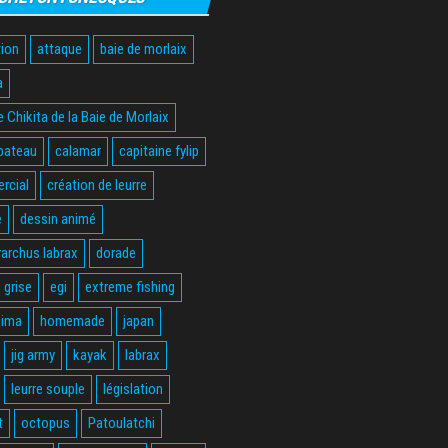
ion
attaque
baie de morlaix
a
 Chikita de la Baie de Morlaix
bateau
calamar
capitaine fylip
rcial
création de leurre
e
dessin animé
rarchus labrax
dorade
 grise
egi
extreme fishing
hima
homemade
japan
jig army
kayak
labrax
leurre souple
législation
t
octopus
Patoulatchi