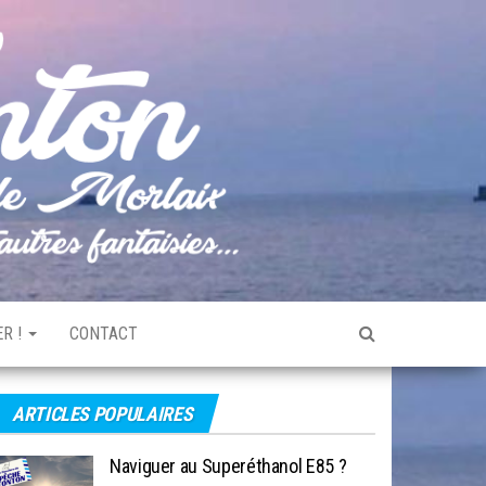
Pêche
Le blog
de
Tonton
pêche
de la
Baie de
Morlaix
R !
CONTACT
ARTICLES POPULAIRES
Naviguer au Superéthanol E85 ?