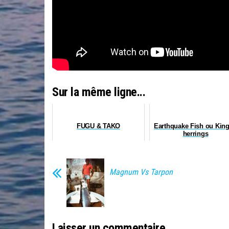
Sur la même ligne...
FUGU & TAKO
Earthquake Fish ou King
herrings
Magnum Vs Tarpon
Laisser un commentaire