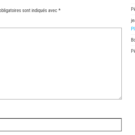
P
bligatoires sont indiqués avec
*
je
Pl
B
P