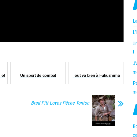
La
L
Un
!
J’
m
 of
Un sport de combat
Tout va bien à Fukushima
Po
ma
Brad Pitt Loves Pêche Tonton
Bo
c