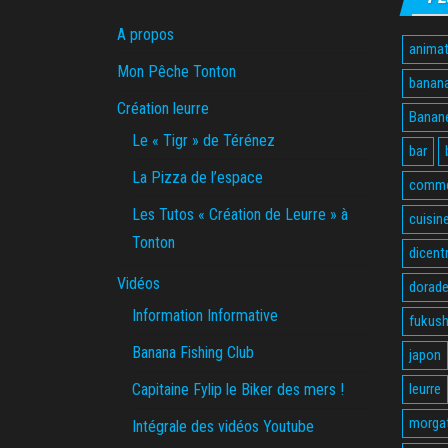
A propos
animat
Mon Pêche Tonton
banan
Création leurre
Banane
Le « Tigr » de Térénez
bar
La Pizza de l’espace
comme
Les Tutos « Création de Leurre » à
cuisin
Tonton
dicent
Vidéos
dorade
Information Informative
fukus
Banana Fishing Club
japon
Capitaine Fylip le Biker des mers !
leurre
morga
Intégrale des vidéos Youtube