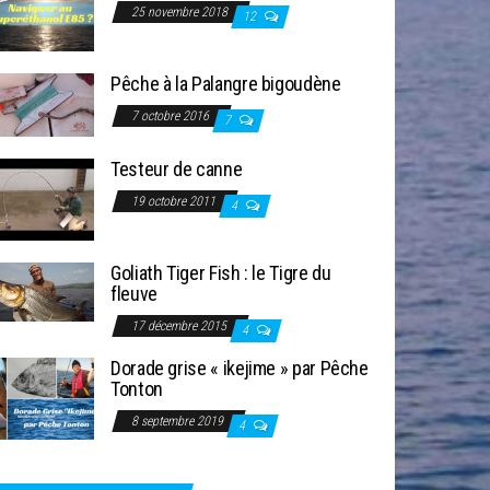
25 novembre 2018
12
Pêche à la Palangre bigoudène
7 octobre 2016
7
Testeur de canne
19 octobre 2011
4
Goliath Tiger Fish : le Tigre du
fleuve
17 décembre 2015
4
Dorade grise « ikejime » par Pêche
Tonton
8 septembre 2019
4