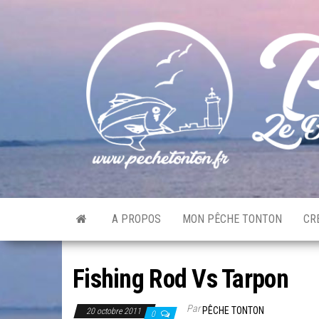
Skip
to
the
content
A PROPOS
MON PÊCHE TONTON
CR
Fishing Rod Vs Tarpon
Par
PÊCHE TONTON
20 octobre 2011
0