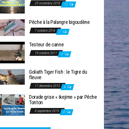
25 novembre 2018
12
Pêche à la Palangre bigoudène
7 octobre 2016
7
Testeur de canne
19 octobre 2011
4
Goliath Tiger Fish : le Tigre du
fleuve
17 décembre 2015
4
Dorade grise « ikejime » par Pêche
Tonton
8 septembre 2019
4