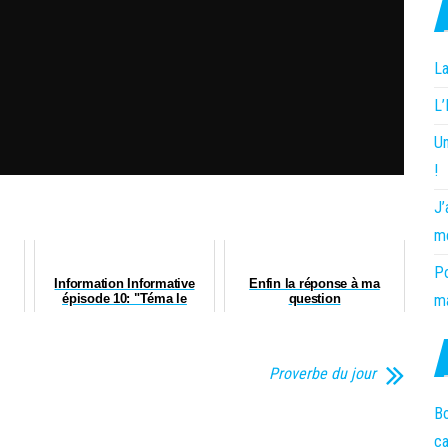
La
L
Un
!
J’
m
Po
Information Informative
Enfin la réponse à ma
épisode 10: "Téma le
question
ma
Rouget"
Proverbe du jour
Bo
c