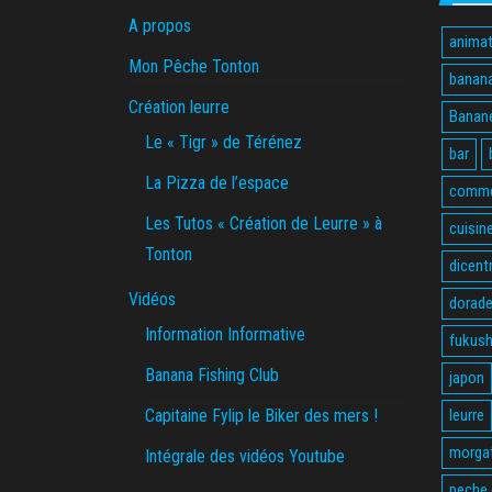
A propos
animat
Mon Pêche Tonton
banan
Création leurre
Banane
Le « Tigr » de Térénez
bar
La Pizza de l’espace
comme
Les Tutos « Création de Leurre » à
cuisin
Tonton
dicent
Vidéos
dorade
Information Informative
fukus
Banana Fishing Club
japon
Capitaine Fylip le Biker des mers !
leurre
morga
Intégrale des vidéos Youtube
peche