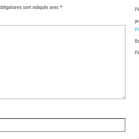
bligatoires sont indiqués avec
*
P
je
Pl
B
P