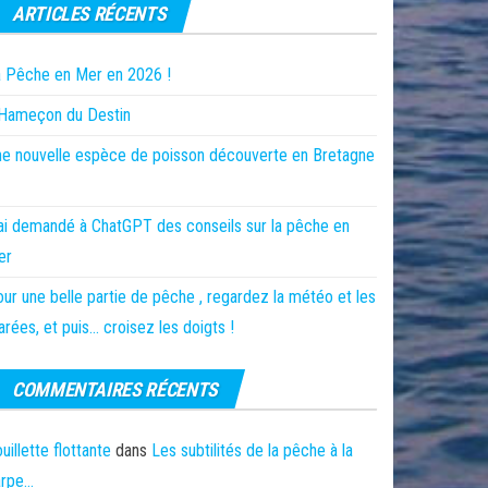
ARTICLES RÉCENTS
 Pêche en Mer en 2026 !
’Hameçon du Destin
e nouvelle espèce de poisson découverte en Bretagne
ai demandé à ChatGPT des conseils sur la pêche en
er
ur une belle partie de pêche , regardez la météo et les
rées, et puis… croisez les doigts !
COMMENTAIRES RÉCENTS
uillette flottante
dans
Les subtilités de la pêche à la
arpe…