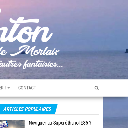
Pêche
Le blog
de
Tonton
pêche
de la
Baie de
Morlaix
R !
CONTACT
ARTICLES POPULAIRES
Naviguer au Superéthanol E85 ?