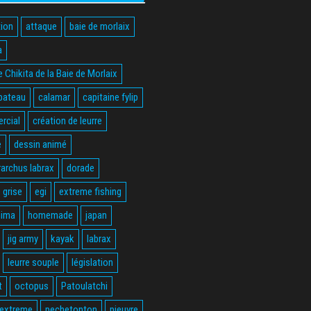
ion
attaque
baie de morlaix
a
 Chikita de la Baie de Morlaix
bateau
calamar
capitaine fylip
rcial
création de leurre
e
dessin animé
rarchus labrax
dorade
 grise
egi
extreme fishing
hima
homemade
japan
jig army
kayak
labrax
leurre souple
législation
t
octopus
Patoulatchi
 extreme
pechetonton
pieuvre