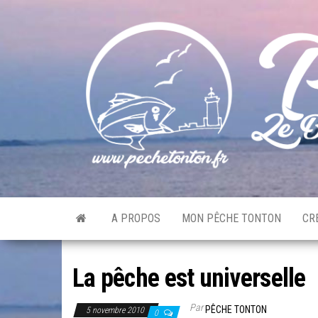
Skip
to
the
content
A PROPOS
MON PÊCHE TONTON
CR
La pêche est universelle
Par
PÊCHE TONTON
5 novembre 2010
0