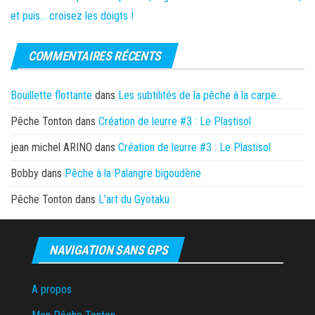
et puis… croisez les doigts !
COMMENTAIRES RÉCENTS
Bouillette flottante
dans
Les subtilités de la pêche à la carpe…
Pêche Tonton
dans
Création de leurre #3 : Le Plastisol
jean michel ARINO
dans
Création de leurre #3 : Le Plastisol
Bobby
dans
Pêche à la Palangre bigoudène
Pêche Tonton
dans
L’art du Gyotaku
NAVIGATION SANS GPS
A propos