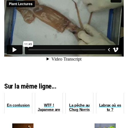
Sur la même ligne...
En conlusion
WTF !
La pêche au
Labrax où es
Japanese are
Chug Norris
tu ?
crazy