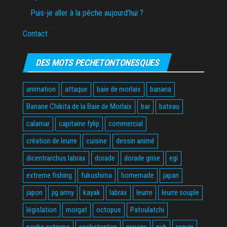
Puis-je aller à la pêche aujourd’hui ?
Contact
DES MOTS PECHETONTONESQUES
animation
attaque
baie de morlaix
banana
Banane Chikita de la Baie de Morlaix
bar
bateau
calamar
capitaine fylip
commercial
création de leurre
cuisine
dessin animé
dicentrarchus labrax
dorade
dorade grise
egi
extreme fishing
fukushima
homemade
japan
japon
jig army
kayak
labrax
leurre
leurre souple
législation
morgat
octopus
Patoulatchi