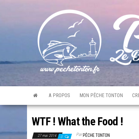
Skip
to
the
content
A PROPOS
MON PÊCHE TONTON
CR
WTF ! What the Food !
Par
PÊCHE TONTON
27 mai 2014
0