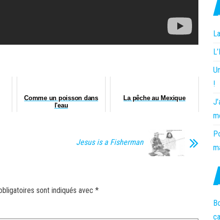
La
L
Un
!
Comme un poisson dans
La pêche au Mexique
J’
l'eau
m
Po
Jesus is a Fisherman
ma
bligatoires sont indiqués avec
*
Bo
c