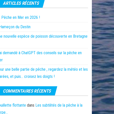
ARTICLES RÉCENTS
 Pêche en Mer en 2026 !
’Hameçon du Destin
e nouvelle espèce de poisson découverte en Bretagne
ai demandé à ChatGPT des conseils sur la pêche en
er
ur une belle partie de pêche , regardez la météo et les
rées, et puis… croisez les doigts !
COMMENTAIRES RÉCENTS
uillette flottante
dans
Les subtilités de la pêche à la
arpe…