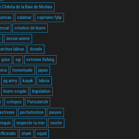
 Chikita de la Baie de Morlaix
bateau
calamar
capitaine fylip
rcial
création de leurre
e
dessin animé
rarchus labrax
dorade
 grise
egi
extreme fishing
hima
homemade
japan
jig army
kayak
labrax
leurre souple
législation
t
octopus
Patoulatchi
 extreme
pechetonton
pieuvre
requin
respecte ta mer
seiche
fficinalis
shark
squid