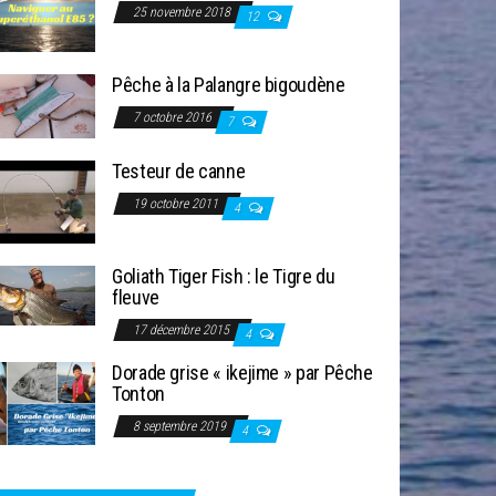
25 novembre 2018
12
Pêche à la Palangre bigoudène
7 octobre 2016
7
Testeur de canne
19 octobre 2011
4
Goliath Tiger Fish : le Tigre du
fleuve
17 décembre 2015
4
Dorade grise « ikejime » par Pêche
Tonton
8 septembre 2019
4