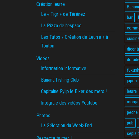
Création leurre
Banane
Le « Tigr » de Térénez
bar
La Pizza de l’espace
comme
Les Tutos « Création de Leurre » à
cuisin
Tonton
dicent
Vidéos
dorade
Information Informative
fukus
Banana Fishing Club
japon
Capitaine Fylip le Biker des mers !
leurre
morga
Intégrale des vidéos Youtube
peche
Photos
pub
La Sélection du Week-End
sepia o
Respecte ta mer !