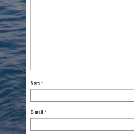
Nom
*
E-mail
*