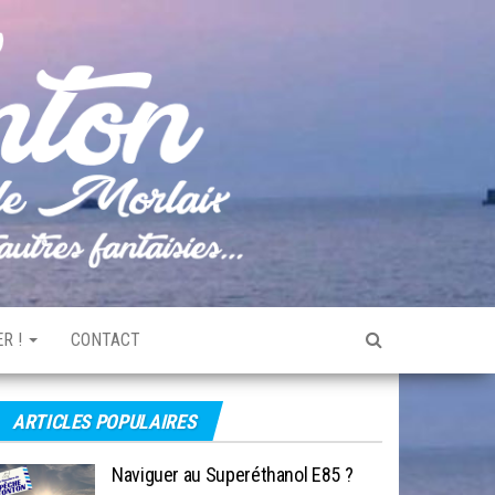
Pêche
Le blog
de
Tonton
pêche
de la
Baie de
Morlaix
R !
CONTACT
ARTICLES POPULAIRES
Naviguer au Superéthanol E85 ?