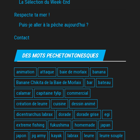
La Sélection du Week-End
Respecte ta mer !
Puis-je aller à la pêche aujourd’hui ?
Contact
DES MOTS PECHETONTONESQUES
animation
attaque
baie de morlaix
banana
Banane Chikita de la Baie de Morlaix
bar
bateau
calamar
capitaine fylip
commercial
création de leurre
cuisine
dessin animé
dicentrarchus labrax
dorade
dorade grise
egi
extreme fishing
fukushima
homemade
japan
japon
jig army
kayak
labrax
leurre
leurre souple