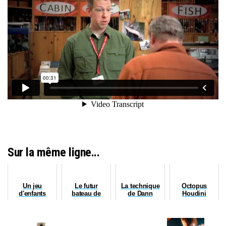
Sur la même ligne...
Un jeu
Le futur
La technique
Octopus
d'enfants
bateau de
de Dann
Houdini
Pêche Tonton
?