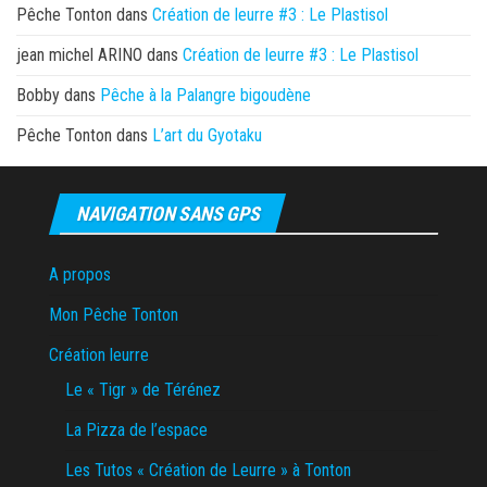
Pêche Tonton
dans
Création de leurre #3 : Le Plastisol
jean michel ARINO
dans
Création de leurre #3 : Le Plastisol
Bobby
dans
Pêche à la Palangre bigoudène
Pêche Tonton
dans
L’art du Gyotaku
NAVIGATION SANS GPS
A propos
Mon Pêche Tonton
Création leurre
Le « Tigr » de Térénez
La Pizza de l’espace
Les Tutos « Création de Leurre » à Tonton