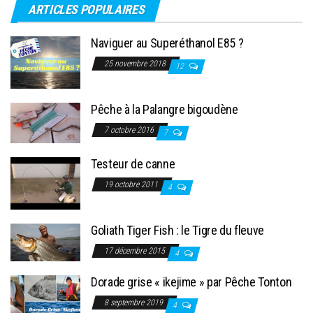
ARTICLES POPULAIRES
Naviguer au Superéthanol E85 ?
25 novembre 2018
12
Pêche à la Palangre bigoudène
7 octobre 2016
7
Testeur de canne
19 octobre 2011
4
Goliath Tiger Fish : le Tigre du fleuve
17 décembre 2015
4
Dorade grise « ikejime » par Pêche Tonton
8 septembre 2019
4