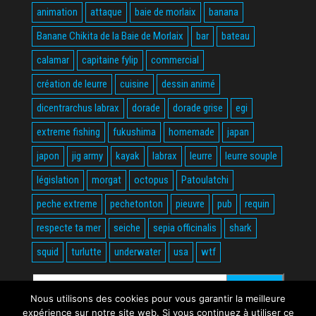
animation
attaque
baie de morlaix
banana
Banane Chikita de la Baie de Morlaix
bar
bateau
calamar
capitaine fylip
commercial
création de leurre
cuisine
dessin animé
dicentrarchus labrax
dorade
dorade grise
egi
extreme fishing
fukushima
homemade
japan
japon
jig army
kayak
labrax
leurre
leurre souple
législation
morgat
octopus
Patoulatchi
peche extreme
pechetonton
pieuvre
pub
requin
respecte ta mer
seiche
sepia officinalis
shark
squid
turlutte
underwater
usa
wtf
Rechercher :
Nous utilisons des cookies pour vous garantir la meilleure
expérience sur notre site web. Si vous continuez à utiliser ce