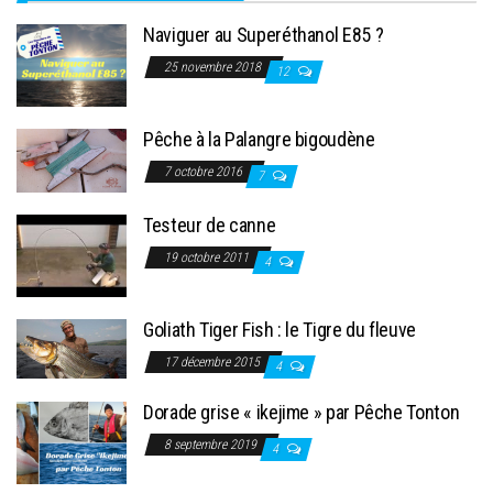
Naviguer au Superéthanol E85 ?
25 novembre 2018
12
Pêche à la Palangre bigoudène
7 octobre 2016
7
Testeur de canne
19 octobre 2011
4
Goliath Tiger Fish : le Tigre du fleuve
17 décembre 2015
4
Dorade grise « ikejime » par Pêche Tonton
8 septembre 2019
4