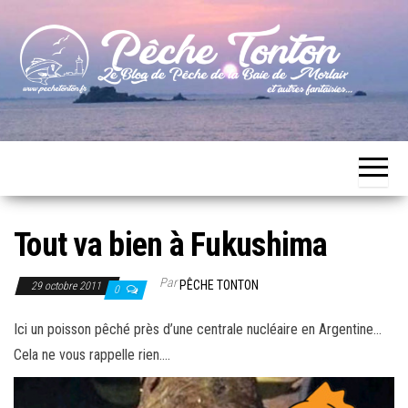
Skip
to
the
content
Le blog
Pêche
de
Tonton
pêche
de la
Baie de
Morlaix
Tout va bien à Fukushima
Par
PÊCHE TONTON
29 octobre 2011
0
Ici un poisson pêché près d’une centrale nucléaire en Argentine…
Cela ne vous rappelle rien….