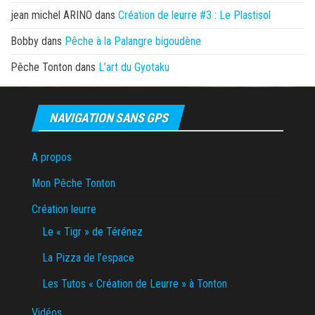
jean michel ARINO
dans
Création de leurre #3 : Le Plastisol
Bobby
dans
Pêche à la Palangre bigoudène
Pêche Tonton
dans
L’art du Gyotaku
NAVIGATION SANS GPS
A propos
Mon Pêche Tonton
Création leurre
Le « Tigr » de Térénez
La Pizza de l’espace
Les Tutos « Création de Leurre » à Tonton
Vidéos