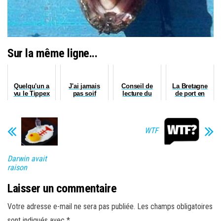
Sur la même ligne...
Quelqu'un a
J'ai jamais
Conseil de
La Bretagne
vu le Tippex
pas soif
lecture du
de port en
?
jour
port
WTF
Darwin avait
raison
Laisser un commentaire
Votre adresse e-mail ne sera pas publiée.
Les champs obligatoires
sont indiqués avec
*