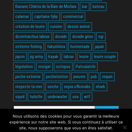
Banane Chikita de la Baie de Morlaix
bar
bateau
calamar
capitaine fylip
commercial
création de leurre
cuisine
dessin animé
dicentrarchus labrax
dorade
dorade grise
egi
extreme fishing
fukushima
homemade
japan
japon
jig army
kayak
labrax
leurre
leurre souple
législation
morgat
octopus
Patoulatchi
peche extreme
pechetonton
pieuvre
pub
requin
respecte ta mer
seiche
sepia officinalis
shark
squid
turlutte
underwater
usa
wtf
Rechercher :
Nous utilisons des cookies pour vous garantir la meilleure
expérience sur notre site web. Si vous continuez à utiliser ce
site, nous supposerons que vous en êtes satisfait.