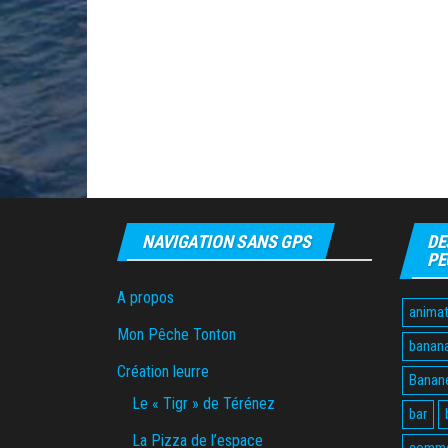
NAVIGATION SANS GPS
DE
PE
A propos
animat
Mon Pêche Tonton
banan
Création leurre
Banane
Le « Tigr » de Térénez
bar
La Pizza de l’espace
comme