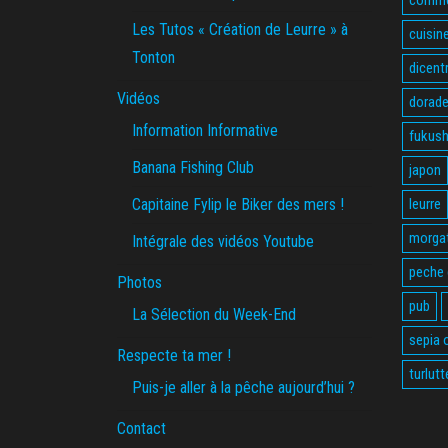
Les Tutos « Création de Leurre » à
cuisin
Tonton
dicent
Vidéos
dorade
Information Informative
fukus
Banana Fishing Club
japon
Capitaine Fylip le Biker des mers !
leurre
morga
Intégrale des vidéos Youtube
peche
Photos
pub
La Sélection du Week-End
sepia o
Respecte ta mer !
turlutt
Puis-je aller à la pêche aujourd’hui ?
Contact