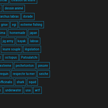
e
dessin animé
rarchus labrax
dorade
 grise
egi
extreme fishing
hima
homemade
japan
jig army
kayak
labrax
leurre souple
législation
t
octopus
Patoulatchi
 extreme
pechetonton
pieuvre
requin
respecte ta mer
seiche
fficinalis
shark
squid
e
underwater
usa
wtf