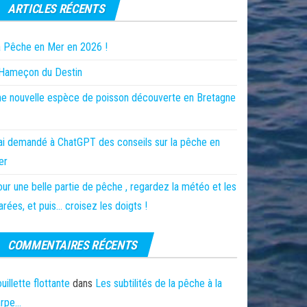
ARTICLES RÉCENTS
 Pêche en Mer en 2026 !
’Hameçon du Destin
e nouvelle espèce de poisson découverte en Bretagne
ai demandé à ChatGPT des conseils sur la pêche en
er
ur une belle partie de pêche , regardez la météo et les
rées, et puis… croisez les doigts !
COMMENTAIRES RÉCENTS
uillette flottante
dans
Les subtilités de la pêche à la
arpe…