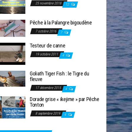
25 novembre 2018
12
Pêche à la Palangre bigoudène
7 octobre 2016
7
Testeur de canne
19 octobre 2011
4
Goliath Tiger Fish : le Tigre du
fleuve
17 décembre 2015
4
Dorade grise « ikejime » par Pêche
Tonton
8 septembre 2019
4