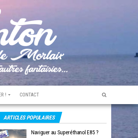
Pêche
Le blog
de
Tonton
pêche
de la
Baie de
Morlaix
R !
CONTACT
ARTICLES POPULAIRES
Naviguer au Superéthanol E85 ?