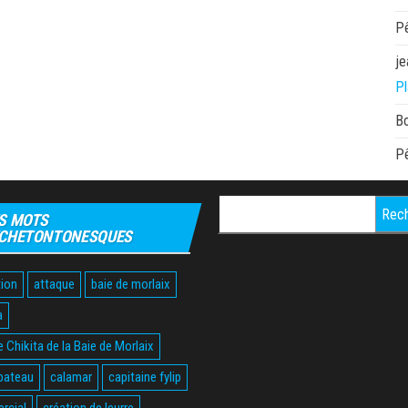
P
je
Pl
B
P
Rechercher :
S MOTS
CHETONTONESQUES
ion
attaque
baie de morlaix
a
 Chikita de la Baie de Morlaix
bateau
calamar
capitaine fylip
rcial
création de leurre