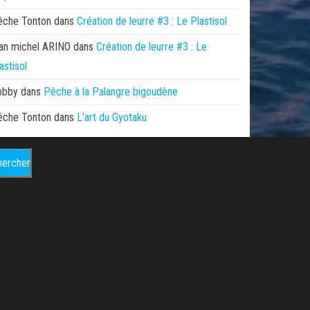
êche Tonton
dans
Création de leurre #3 : Le Plastisol
an michel ARINO
dans
Création de leurre #3 : Le
astisol
obby
dans
Pêche à la Palangre bigoudène
êche Tonton
dans
L’art du Gyotaku