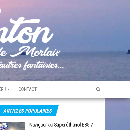
Pêche
Le blog
de
Tonton
pêche
de la
Baie de
Morlaix
R !
CONTACT
ARTICLES POPULAIRES
Naviguer au Superéthanol E85 ?