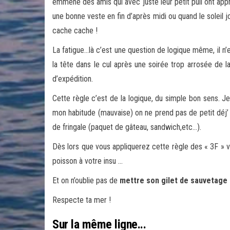
emmené des amis qui avec juste leur petit pull ont app
une bonne veste en fin d’après midi ou quand le soleil j
cache cache !
La fatigue…là c’est une question de logique même, il n
la tête dans le cul après une soirée trop arrosée de 
d’expédition.
Cette règle c’est de la logique, du simple bon sens. 
mon habitude (mauvaise) on ne prend pas de petit déj’
de fringale (paquet de gâteau, sandwich,etc…).
Dès lors que vous appliquerez cette règle des « 3F » v
poisson à votre insu …
Et on n’oublie pas de
mettre son gilet de sauvetag
Respecte ta mer !
Sur la même ligne...