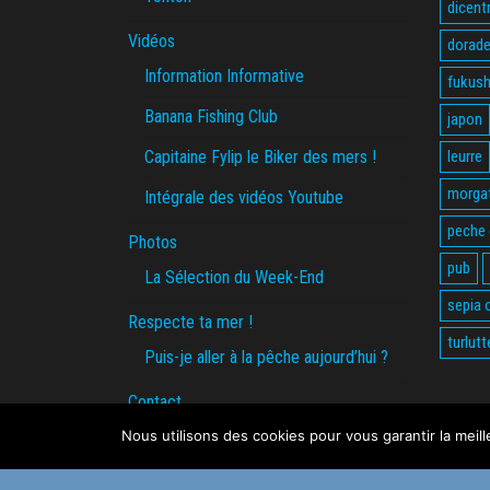
dicent
Vidéos
dorade
Information Informative
fukus
Banana Fishing Club
japon
Capitaine Fylip le Biker des mers !
leurre
morga
Intégrale des vidéos Youtube
peche
Photos
pub
La Sélection du Week-End
sepia o
Respecte ta mer !
turlutt
Puis-je aller à la pêche aujourd’hui ?
Contact
Nous utilisons des cookies pour vous garantir la meil