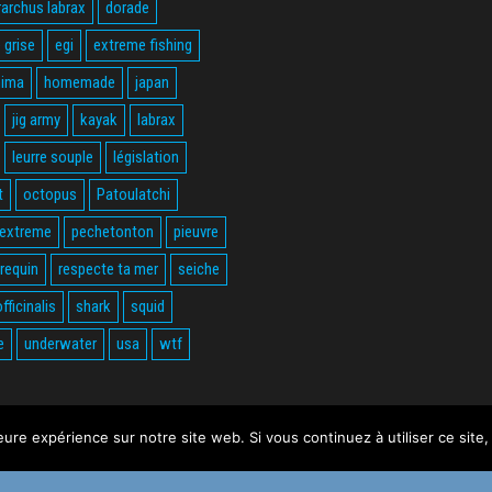
rarchus labrax
dorade
 grise
egi
extreme fishing
hima
homemade
japan
jig army
kayak
labrax
leurre souple
législation
t
octopus
Patoulatchi
 extreme
pechetonton
pieuvre
requin
respecte ta mer
seiche
fficinalis
shark
squid
e
underwater
usa
wtf
leure expérience sur notre site web. Si vous continuez à utiliser ce sit