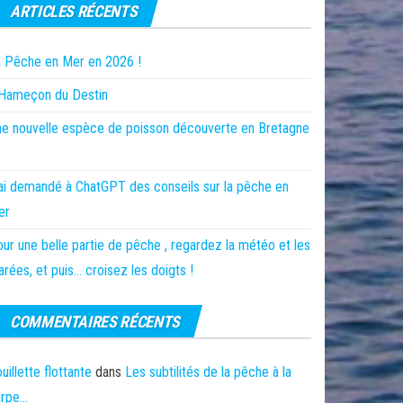
ARTICLES RÉCENTS
 Pêche en Mer en 2026 !
’Hameçon du Destin
e nouvelle espèce de poisson découverte en Bretagne
ai demandé à ChatGPT des conseils sur la pêche en
er
ur une belle partie de pêche , regardez la météo et les
rées, et puis… croisez les doigts !
COMMENTAIRES RÉCENTS
uillette flottante
dans
Les subtilités de la pêche à la
arpe…