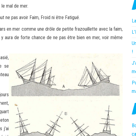
r le mal de mer.
ut ne pas avoir Faim, Froid ni être Fatigué.
La
 pars en mer comme une drôle de petite frazouillette avec la faim,
L
il y aura de forte chance de ne pas être bien en mer, voir même
Un
!
asié,
J’
de se
m
ateau
Po
ma
jours
ment,
uart
reton
Bo
 j’ai
c