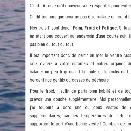
C’est LA règle qu’il conviendra de respecter pour évite
On dit toujours que pour ne pas être malade en mer il fa
Nos trois F sont donc :
Faim, Froid et Fatigue
. Si tu
en étant peu couvert au lendemain d’une courte nuit, 
pas bien du tout du tout.
Il est important donc de partir en mer le ventre rass
cela évitera à votre estomac et autres organes 
balader un peu trop quand la houle ou le roulis du b
bercent nos gentils carcasses de pêcheurs.
Pour le froid, il suffit de partir bien habillé et de tou
prévoir une couche supplémentaire. Moi personnelle
j’ai toujours à bord une ou deux vestes de q
supplémentaires, car les températures de l’été b
supportent le port d’une bonne veste ! Combien de fois