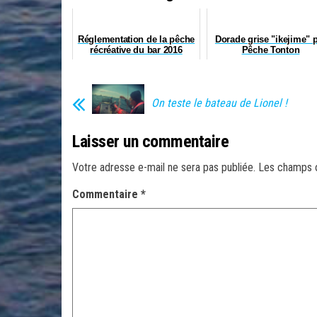
Réglementation de la pêche
Dorade grise "ikejime" 
récréative du bar 2016
Pêche Tonton
On teste le bateau de Lionel !
Laisser un commentaire
Votre adresse e-mail ne sera pas publiée.
Les champs o
Commentaire
*