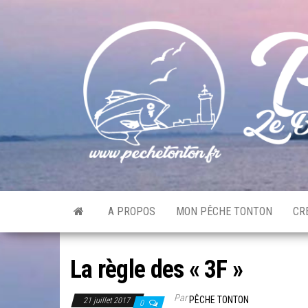
Skip
to
the
content
A PROPOS
MON PÊCHE TONTON
CR
La règle des « 3F »
Par
PÊCHE TONTON
21 juillet 2017
0