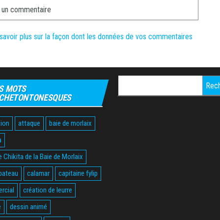
savoir plus sur la façon dont les données de vos commentaires
Rechercher :
S MOTS
CHETONTONESQUES
ion
attaque
baie de morlaix
a
 Chikita de la Baie de Morlaix
bateau
calamar
capitaine fylip
rcial
création de leurre
e
dessin animé