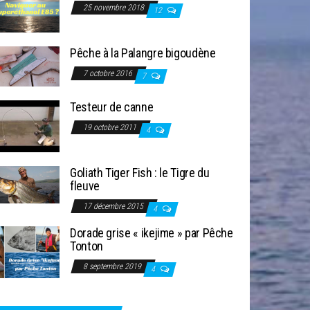
25 novembre 2018
12
Pêche à la Palangre bigoudène
7 octobre 2016
7
Testeur de canne
19 octobre 2011
4
Goliath Tiger Fish : le Tigre du
fleuve
17 décembre 2015
4
Dorade grise « ikejime » par Pêche
Tonton
8 septembre 2019
4