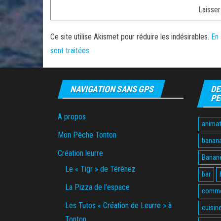
Ce site utilise Akismet pour réduire les indésirables.
En 
sont traitées
.
NAVIGATION SANS GPS
DE
PE
A propos
animat
Mon Pêche Tonton
banan
Création leurre
Banane
Le « Tigr » de Térénez
bar
La Pizza de l’espace
comme
Les Tutos « Création de Leurre » à
cuisin
Tonton