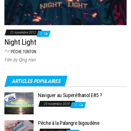
21 novembre 2012
0
Night Light
Par
PÊCHE TONTON
Film by Qing Han
ARTICLES POPULAIRES
Naviguer au Superéthanol E85 ?
25 novembre 2018
12
Pêche à la Palangre bigoudène