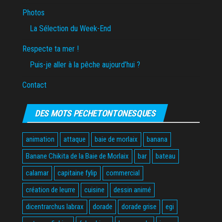
Photos
La Sélection du Week-End
Respecte ta mer !
Puis-je aller à la pêche aujourd’hui ?
Contact
DES MOTS PECHETONTONESQUES
animation
attaque
baie de morlaix
banana
Banane Chikita de la Baie de Morlaix
bar
bateau
calamar
capitaine fylip
commercial
création de leurre
cuisine
dessin animé
dicentrarchus labrax
dorade
dorade grise
egi