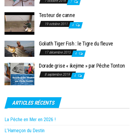
7 octobre 2016
7
Testeur de canne
19 octobre 2011
4
Goliath Tiger Fish : le Tigre du fleuve
17 décembre 2015
4
Dorade grise « ikejime » par Pêche Tonton
8 septembre 2019
4
ARTICLES RÉCENTS
La Pêche en Mer en 2026 !
L’Hameçon du Destin