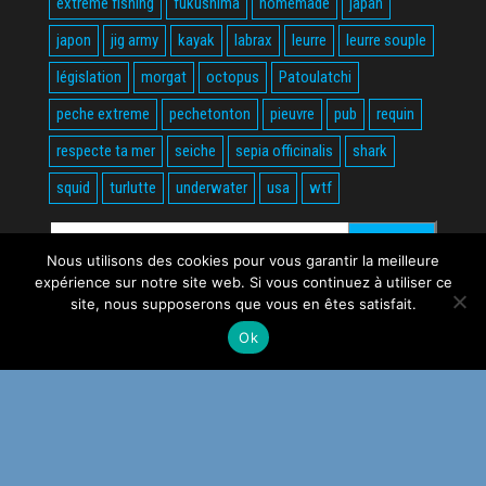
extreme fishing
fukushima
homemade
japan
japon
jig army
kayak
labrax
leurre
leurre souple
législation
morgat
octopus
Patoulatchi
peche extreme
pechetonton
pieuvre
pub
requin
respecte ta mer
seiche
sepia officinalis
shark
squid
turlutte
underwater
usa
wtf
Rechercher :
Nous utilisons des cookies pour vous garantir la meilleure
expérience sur notre site web. Si vous continuez à utiliser ce
site, nous supposerons que vous en êtes satisfait.
Ok
Fièrement propulsé par
WordPress
|
Thème :
Envo Magazine