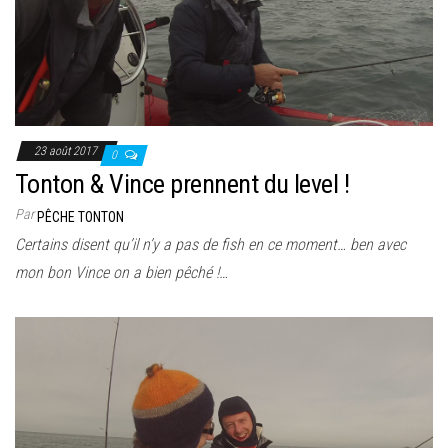
23 août 2017
0
Tonton & Vince prennent du level !
Par
PÊCHE TONTON
Certains disent qu’il n’y a pas de fish en ce moment… ben avec
mon bon Vince on a bien pêché !…