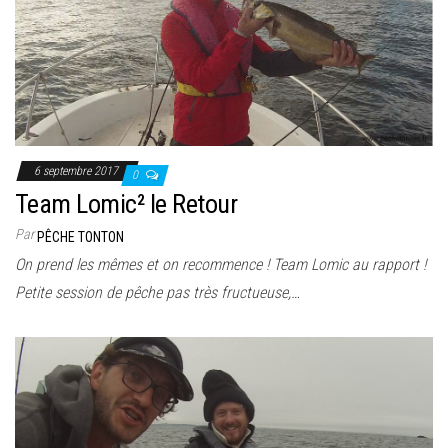
6 septembre 2017
0
Team Lomic² le Retour
Par
PÊCHE TONTON
On prend les mêmes et on recommence ! Team Lomic au rapport !
Petite session de pêche pas très fructueuse,…