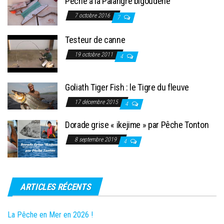
Pêche à la Palangre bigoudène
7 octobre 2016
7
Testeur de canne
19 octobre 2011
4
Goliath Tiger Fish : le Tigre du fleuve
17 décembre 2015
4
Dorade grise « ikejime » par Pêche Tonton
8 septembre 2019
4
ARTICLES RÉCENTS
La Pêche en Mer en 2026 !