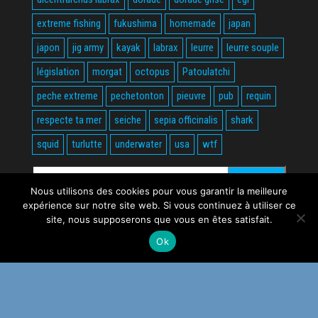
extreme fishing
fukushima
homemade
japan
japon
jig army
kayak
labrax
leurre
leurre souple
législation
morgat
octopus
Patoulatchi
peche extreme
pechetonton
pieuvre
pub
requin
respecte ta mer
seiche
sepia officinalis
shark
squid
turlutte
underwater
usa
wtf
Rechercher :
Nous utilisons des cookies pour vous garantir la meilleure
expérience sur notre site web. Si vous continuez à utiliser ce
site, nous supposerons que vous en êtes satisfait.
Ok
Fièrement propulsé par
WordPress
|
Thème :
Envo Magazine