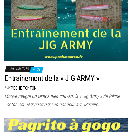
25 août 2018
0
Entraînement de la « JIG ARMY »
Par
PÊCHE TONTON
Motivé malgré un temps bien couvert, la « Jig Army » de Pêche
Tonton est aller chercher son bonheur à la Méloine.…