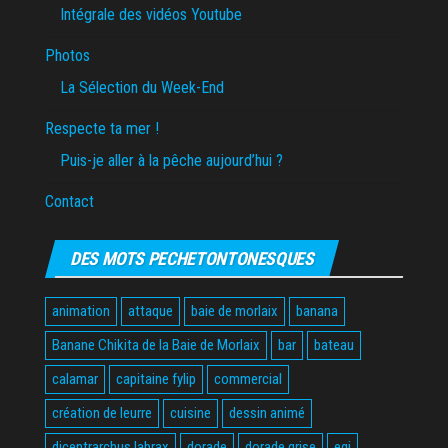
Intégrale des vidéos Youtube
Photos
La Sélection du Week-End
Respecte ta mer !
Puis-je aller à la pêche aujourd’hui ?
Contact
DES MOTS PECHETONTONESQUES
animation
attaque
baie de morlaix
banana
Banane Chikita de la Baie de Morlaix
bar
bateau
calamar
capitaine fylip
commercial
création de leurre
cuisine
dessin animé
dicentrarchus labrax
dorade
dorade grise
egi