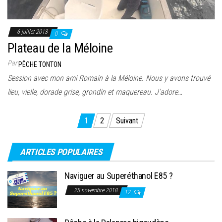
6 juillet 2013
0
Plateau de la Méloine
Par
PÊCHE TONTON
Session avec mon ami Romain à la Méloine. Nous y avons trouvé
lieu, vielle, dorade grise, grondin et maquereau. J’adore…
Pagination
1
2
Suivant
des
publications
ARTICLES POPULAIRES
Naviguer au Superéthanol E85 ?
25 novembre 2018
12