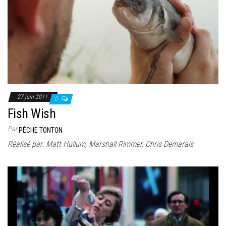
27 juin 2011
0
Fish Wish
Par
PÊCHE TONTON
Réalisé par: Matt Hullum, Marshall Rimmer, Chris Demarais