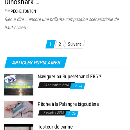
Dinoshark …
Par
PÊCHE TONTON
Rien à dire … encore une brillante composition scénaristique de
haut niveau !
Pagination
1
2
Suivant
des
publications
ARTICLES POPULAIRES
Naviguer au Superéthanol E85 ?
25 novembre 2018
12
Pêche à la Palangre bigoudène
7 octobre 2016
7
Testeur de canne