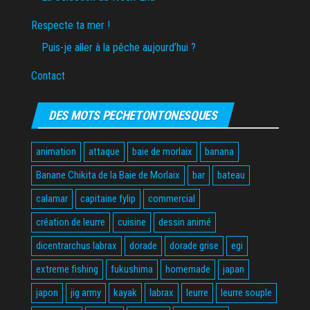
Respecte ta mer !
Puis-je aller à la pêche aujourd’hui ?
Contact
DES MOTS PECHETONTONESQUES
animation
attaque
baie de morlaix
banana
Banane Chikita de la Baie de Morlaix
bar
bateau
calamar
capitaine fylip
commercial
création de leurre
cuisine
dessin animé
dicentrarchus labrax
dorade
dorade grise
egi
extreme fishing
fukushima
homemade
japan
japon
jig army
kayak
labrax
leurre
leurre souple