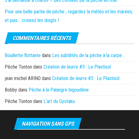
J’ai demandé à ChatGPT des conseils sur la pêche en mer
Pour une belle partie de pêche , regardez la météo et les marées,
et puis… croisez les doigts !
COMMENTAIRES RÉCENTS
Bouillette flottante
dans
Les subtilités de la pêche à la carpe…
Pêche Tonton
dans
Création de leurre #3 : Le Plastisol
jean michel ARINO
dans
Création de leurre #3 : Le Plastisol
Bobby
dans
Pêche à la Palangre bigoudène
Pêche Tonton
dans
L’art du Gyotaku
NAVIGATION SANS GPS