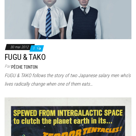
30 mai 2012
0
FUGU & TAKO
Par
PÊCHE TONTON
FUGU & TAKO follows the story of two Japanese salary men who’s
lives radically change when one of them eats…