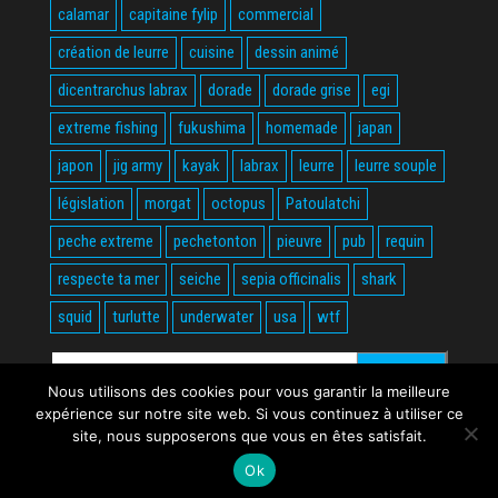
calamar
capitaine fylip
commercial
création de leurre
cuisine
dessin animé
dicentrarchus labrax
dorade
dorade grise
egi
extreme fishing
fukushima
homemade
japan
japon
jig army
kayak
labrax
leurre
leurre souple
législation
morgat
octopus
Patoulatchi
peche extreme
pechetonton
pieuvre
pub
requin
respecte ta mer
seiche
sepia officinalis
shark
squid
turlutte
underwater
usa
wtf
Rechercher :
Nous utilisons des cookies pour vous garantir la meilleure
expérience sur notre site web. Si vous continuez à utiliser ce
site, nous supposerons que vous en êtes satisfait.
Ok
Fièrement propulsé par
WordPress
|
Thème :
Envo Magazine