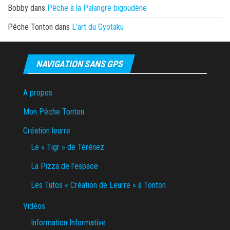
Bobby
dans
Pêche à la Palangre bigoudène
Pêche Tonton
dans
L’art du Gyotaku
NAVIGATION SANS GPS
A propos
Mon Pêche Tonton
Création leurre
Le « Tigr » de Térénez
La Pizza de l’espace
Les Tutos « Création de Leurre » à Tonton
Vidéos
Information Informative