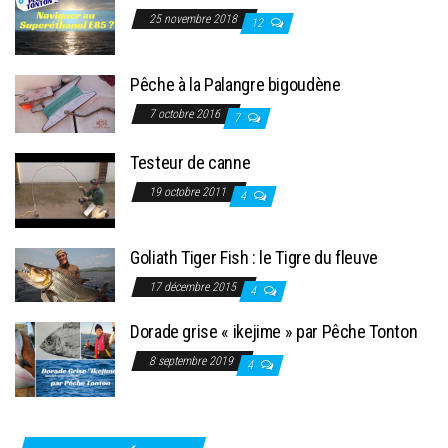
25 novembre 2018
12
Pêche à la Palangre bigoudène
7 octobre 2016
7
Testeur de canne
19 octobre 2011
4
Goliath Tiger Fish : le Tigre du fleuve
17 décembre 2015
4
Dorade grise « ikejime » par Pêche Tonton
8 septembre 2019
4