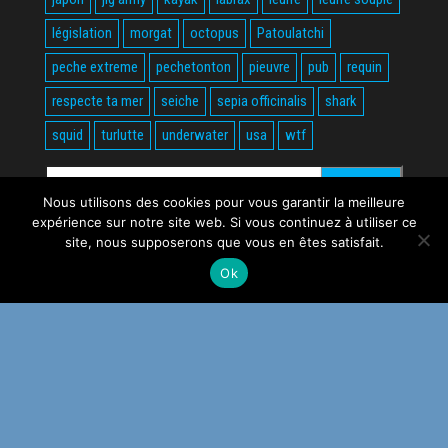
législation
morgat
octopus
Patoulatchi
peche extreme
pechetonton
pieuvre
pub
requin
respecte ta mer
seiche
sepia officinalis
shark
squid
turlutte
underwater
usa
wtf
Rechercher :
Nous utilisons des cookies pour vous garantir la meilleure
expérience sur notre site web. Si vous continuez à utiliser ce
site, nous supposerons que vous en êtes satisfait.
Ok
Fièrement propulsé par
WordPress
|
Thème :
Envo Magazine