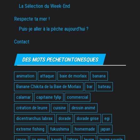
La Sélection du Week-End
Respecte ta mer !
Puis-je aller à la pêche aujourd’hui ?
Contact
DES MOTS PECHETONTONESQUES
animation
attaque
baie de morlaix
banana
Banane Chikita de la Baie de Morlaix
bar
bateau
calamar
capitaine fylip
commercial
création de leurre
cuisine
dessin animé
dicentrarchus labrax
dorade
dorade grise
egi
extreme fishing
fukushima
homemade
japan
japon
jig army
kayak
labrax
leurre
leurre souple