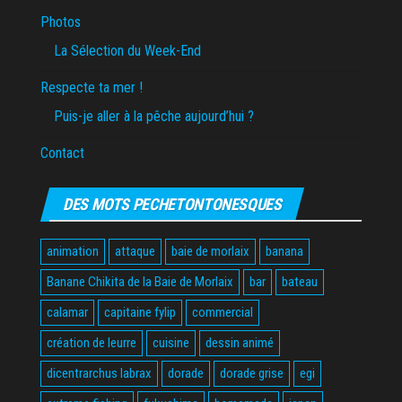
Photos
La Sélection du Week-End
Respecte ta mer !
Puis-je aller à la pêche aujourd’hui ?
Contact
DES MOTS PECHETONTONESQUES
animation
attaque
baie de morlaix
banana
Banane Chikita de la Baie de Morlaix
bar
bateau
calamar
capitaine fylip
commercial
création de leurre
cuisine
dessin animé
dicentrarchus labrax
dorade
dorade grise
egi