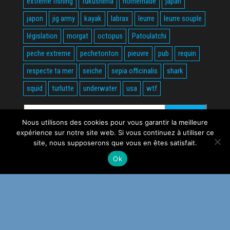
extreme fishing
fukushima
homemade
japan
japon
jig army
kayak
labrax
leurre
leurre souple
législation
morgat
octopus
Patoulatchi
peche extreme
pechetonton
pieuvre
pub
requin
respecte ta mer
seiche
sepia officinalis
shark
squid
turlutte
underwater
usa
wtf
Rechercher :
Nous utilisons des cookies pour vous garantir la meilleure
expérience sur notre site web. Si vous continuez à utiliser ce
site, nous supposerons que vous en êtes satisfait.
Ok
Fièrement propulsé par
WordPress
|
Thème :
Envo Magazine