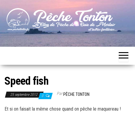
Skip
to
the
content
Le blog
Pêche
de
Tonton
pêche
de la
Baie de
Morlaix
Speed fish
Par
PÊCHE TONTON
25 septembre 2012
0
Et si on faisait la même chose quand on pêche le maquereau !