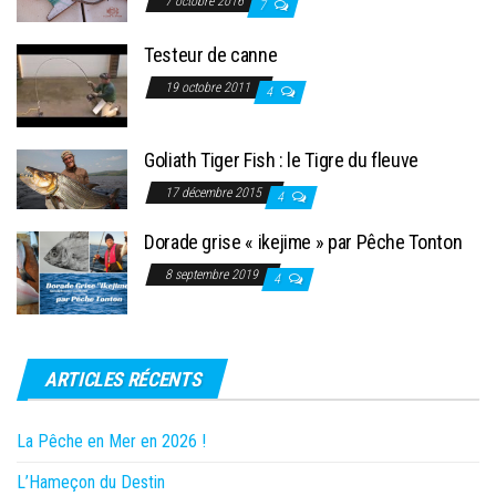
7 octobre 2016
7
Testeur de canne
19 octobre 2011
4
Goliath Tiger Fish : le Tigre du fleuve
17 décembre 2015
4
Dorade grise « ikejime » par Pêche Tonton
8 septembre 2019
4
ARTICLES RÉCENTS
La Pêche en Mer en 2026 !
L’Hameçon du Destin