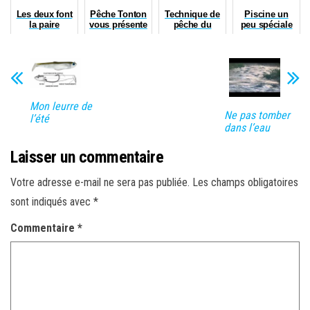
Les deux font
Pêche Tonton
Technique de
Piscine un
la paire
vous présente
pêche du
peu spéciale
ses meilleurs
dimanche !
noeuds pour
2012 !
Mon leurre de
Ne pas tomber
l’été
dans l’eau
Laisser un commentaire
Votre adresse e-mail ne sera pas publiée.
Les champs obligatoires
sont indiqués avec
*
Commentaire
*