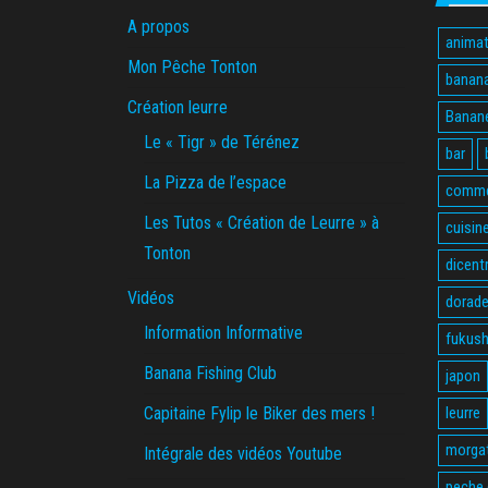
A propos
animat
Mon Pêche Tonton
banan
Création leurre
Banane
Le « Tigr » de Térénez
bar
La Pizza de l’espace
comme
Les Tutos « Création de Leurre » à
cuisin
Tonton
dicent
Vidéos
dorade
Information Informative
fukus
Banana Fishing Club
japon
Capitaine Fylip le Biker des mers !
leurre
morga
Intégrale des vidéos Youtube
peche