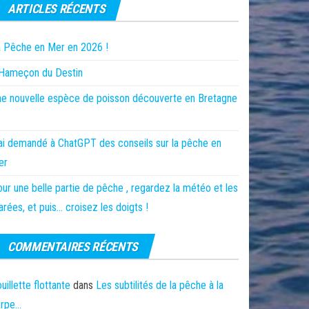
ARTICLES RÉCENTS
 Pêche en Mer en 2026 !
’Hameçon du Destin
e nouvelle espèce de poisson découverte en Bretagne
ai demandé à ChatGPT des conseils sur la pêche en
er
ur une belle partie de pêche , regardez la météo et les
rées, et puis… croisez les doigts !
COMMENTAIRES RÉCENTS
uillette flottante
dans
Les subtilités de la pêche à la
arpe…