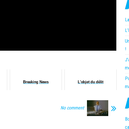
La
L
Un
!
J’
m
Po
Breaking News
L'objet du délit
ma
No comment
Bo
c