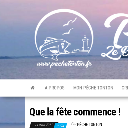
Skip
to
the
content
A PROPOS
MON PÊCHE TONTON
CR
Que la fête commence !
Par
PÊCHE TONTON
14 avril 2011
0