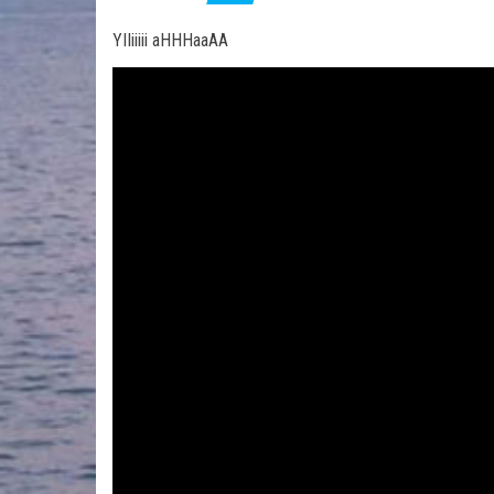
YIIiiiii aHHHaaAA