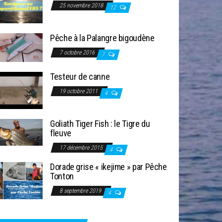
25 novembre 2018
12
Pêche à la Palangre bigoudène
7 octobre 2016
7
Testeur de canne
19 octobre 2011
4
Goliath Tiger Fish : le Tigre du
fleuve
17 décembre 2015
4
Dorade grise « ikejime » par Pêche
Tonton
8 septembre 2019
4