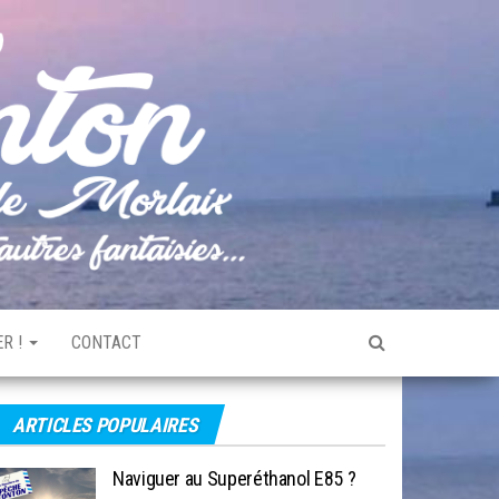
Pêche
Le blog
de
Tonton
pêche
de la
Baie de
Morlaix
R !
CONTACT
ARTICLES POPULAIRES
Naviguer au Superéthanol E85 ?