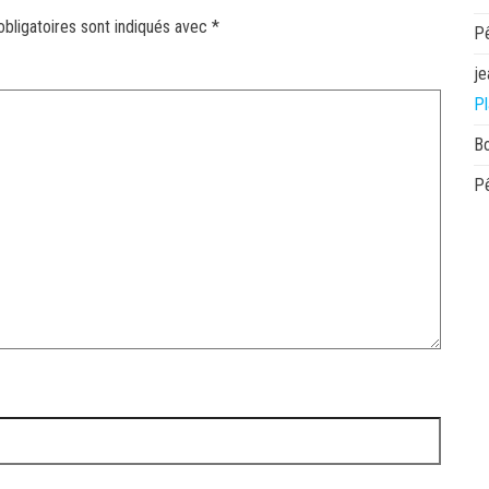
bligatoires sont indiqués avec
*
P
je
Pl
B
P