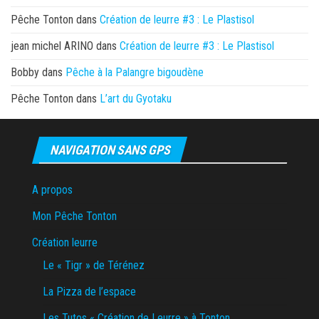
Pêche Tonton
dans
Création de leurre #3 : Le Plastisol
jean michel ARINO
dans
Création de leurre #3 : Le Plastisol
Bobby
dans
Pêche à la Palangre bigoudène
Pêche Tonton
dans
L’art du Gyotaku
NAVIGATION SANS GPS
A propos
Mon Pêche Tonton
Création leurre
Le « Tigr » de Térénez
La Pizza de l’espace
Les Tutos « Création de Leurre » à Tonton