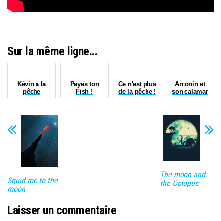
Sur la même ligne...
Kévin à la
Payes ton
Ce n'est plus
Antonin et
pêche
Fish !
de la pêche !
son calamar
The moon and
Squid me to the
the Octopus
moon
Laisser un commentaire