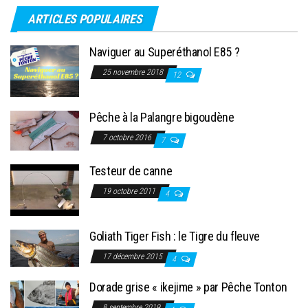
ARTICLES POPULAIRES
Naviguer au Superéthanol E85 ?
25 novembre 2018
12
Pêche à la Palangre bigoudène
7 octobre 2016
7
Testeur de canne
19 octobre 2011
4
Goliath Tiger Fish : le Tigre du fleuve
17 décembre 2015
4
Dorade grise « ikejime » par Pêche Tonton
8 septembre 2019