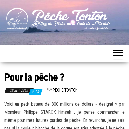
Skip
to
the
content
Le blog
Pêche
de
Tonton
pêche
de la
Baie de
Morlaix
Pour la pêche ?
Par
PÊCHE TONTON
29 avril 2013
0
Voici un petit bateau de 300 millions de dollars « designé » par
Monsieur Philippe STARCK himself , je pense commander le
même pour mes futures parties de pêche. En revanche, je ne sais
pas si la couleur blanche de la coque est très adaptée à la pêche