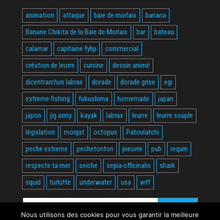
animation
attaque
baie de morlaix
banana
Banane Chikita de la Baie de Morlaix
bar
bateau
calamar
capitaine fylip
commercial
création de leurre
cuisine
dessin animé
dicentrarchus labrax
dorade
dorade grise
egi
extreme fishing
fukushima
homemade
japan
japon
jig army
kayak
labrax
leurre
leurre souple
législation
morgat
octopus
Patoulatchi
peche extreme
pechetonton
pieuvre
pub
requin
respecte ta mer
seiche
sepia officinalis
shark
squid
turlutte
underwater
usa
wtf
Rechercher :
Nous utilisons des cookies pour vous garantir la meilleure