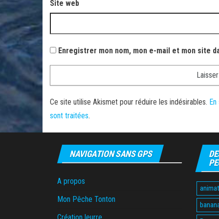
Site web
Enregistrer mon nom, mon e-mail et mon site d
Ce site utilise Akismet pour réduire les indésirables.
En 
sont traitées
.
NAVIGATION SANS GPS
DE
PE
A propos
animat
Mon Pêche Tonton
banan
Création leurre