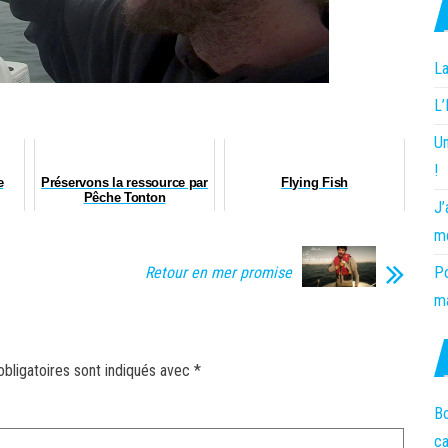
La
L
Un
!
e
Préservons la ressource par
Flying Fish
Pêche Tonton
J’
m
Retour en mer promise
Po
ma
bligatoires sont indiqués avec
*
Bo
c