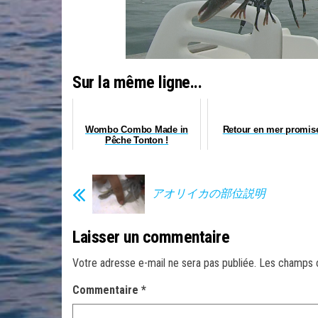
Sur la même ligne...
Wombo Combo Made in
Retour en mer promis
Pêche Tonton !
アオリイカの部位説明
Laisser un commentaire
Votre adresse e-mail ne sera pas publiée.
Les champs o
Commentaire
*