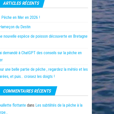
ARTICLES RÉCENTS
 Pêche en Mer en 2026 !
’Hameçon du Destin
e nouvelle espèce de poisson découverte en Bretagne
ai demandé à ChatGPT des conseils sur la pêche en
er
ur une belle partie de pêche , regardez la météo et les
rées, et puis… croisez les doigts !
COMMENTAIRES RÉCENTS
uillette flottante
dans
Les subtilités de la pêche à la
arpe…