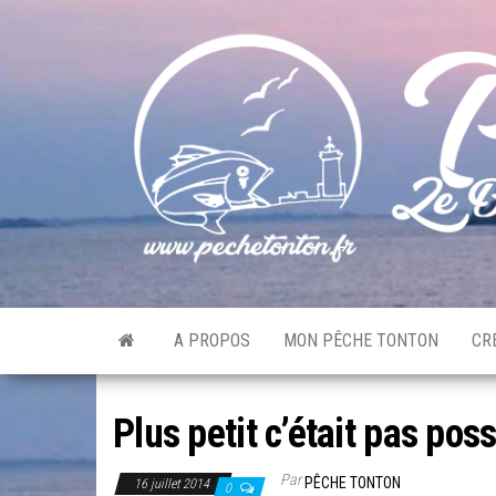
Skip
to
the
content
A PROPOS
MON PÊCHE TONTON
CR
Plus petit c’était pas poss
Par
PÊCHE TONTON
16 juillet 2014
0