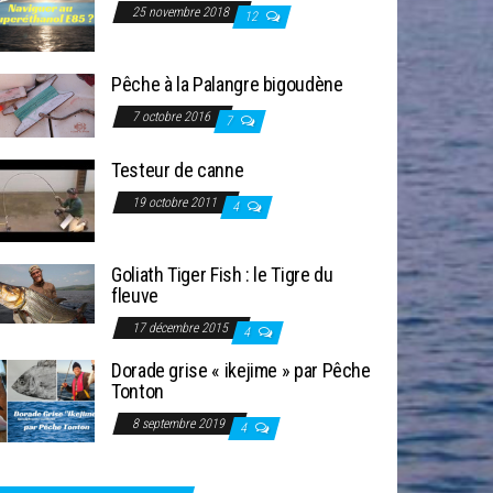
25 novembre 2018
12
Pêche à la Palangre bigoudène
7 octobre 2016
7
Testeur de canne
19 octobre 2011
4
Goliath Tiger Fish : le Tigre du
fleuve
17 décembre 2015
4
Dorade grise « ikejime » par Pêche
Tonton
8 septembre 2019
4