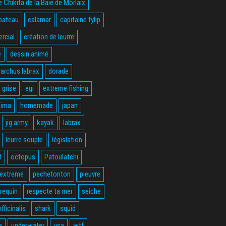
 Chikita de la Baie de Morlaix
bateau
calamar
capitaine fylip
rcial
création de leurre
e
dessin animé
rarchus labrax
dorade
 grise
egi
extreme fishing
hima
homemade
japan
jig army
kayak
labrax
leurre souple
législation
t
octopus
Patoulatchi
 extreme
pechetonton
pieuvre
requin
respecte ta mer
seiche
fficinalis
shark
squid
e
underwater
usa
wtf