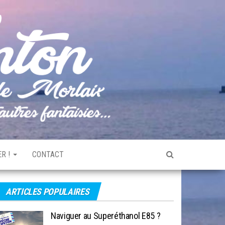
Pêche
Le blog
de
Tonton
pêche
de la
Baie de
Morlaix
R !
CONTACT
ARTICLES POPULAIRES
Naviguer au Superéthanol E85 ?