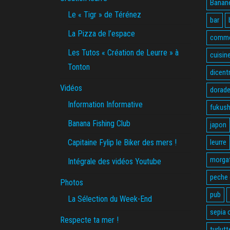
Banane
Le « Tigr » de Térénez
bar
La Pizza de l’espace
comme
Les Tutos « Création de Leurre » à
cuisin
Tonton
dicent
Vidéos
dorade
Information Informative
fukus
Banana Fishing Club
japon
Capitaine Fylip le Biker des mers !
leurre
morga
Intégrale des vidéos Youtube
peche
Photos
pub
La Sélection du Week-End
sepia o
Respecte ta mer !
turlutt