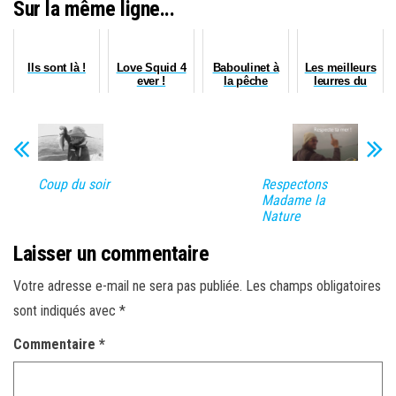
Sur la même ligne...
Ils sont là !
Love Squid 4
Baboulinet à
Les meilleurs
ever !
la pêche
leurres du
(Episode 3)
monde 2020
Coup du soir
Respectons
Madame la
Nature
Laisser un commentaire
Votre adresse e-mail ne sera pas publiée.
Les champs obligatoires
sont indiqués avec
*
Commentaire
*