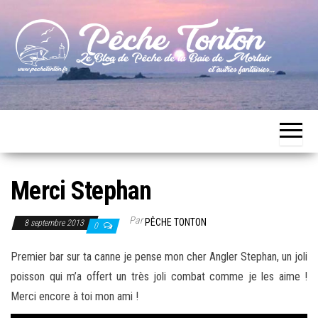
Skip
to
the
content
Le blog
Pêche
de
Tonton
pêche
de la
Baie de
Morlaix
Merci Stephan
Par
PÊCHE TONTON
8 septembre 2013
0
Premier bar sur ta canne je pense mon cher Angler Stephan, un joli
poisson qui m’a offert un très joli combat comme je les aime !
Merci encore à toi mon ami !