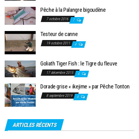
Pêche à la Palangre bigoudène
7 octobre 2016
7
Testeur de canne
19 octobre 2011
4
Goliath Tiger Fish : le Tigre du fleuve
17 décembre 2015
4
Dorade grise « ikejime » par Pêche Tonton
8 septembre 2019
4
ARTICLES RÉCENTS