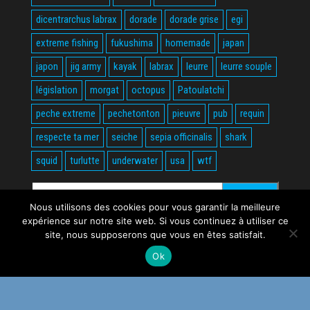
dicentrarchus labrax
dorade
dorade grise
egi
extreme fishing
fukushima
homemade
japan
japon
jig army
kayak
labrax
leurre
leurre souple
législation
morgat
octopus
Patoulatchi
peche extreme
pechetonton
pieuvre
pub
requin
respecte ta mer
seiche
sepia officinalis
shark
squid
turlutte
underwater
usa
wtf
Rechercher :
Nous utilisons des cookies pour vous garantir la meilleure
expérience sur notre site web. Si vous continuez à utiliser ce
site, nous supposerons que vous en êtes satisfait.
Ok
Fièrement propulsé par
WordPress
|
Thème :
Envo Magazine