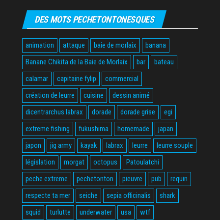
DES MOTS PECHETONTONESQUES
animation
attaque
baie de morlaix
banana
Banane Chikita de la Baie de Morlaix
bar
bateau
calamar
capitaine fylip
commercial
création de leurre
cuisine
dessin animé
dicentrarchus labrax
dorade
dorade grise
egi
extreme fishing
fukushima
homemade
japan
japon
jig army
kayak
labrax
leurre
leurre souple
législation
morgat
octopus
Patoulatchi
peche extreme
pechetonton
pieuvre
pub
requin
respecte ta mer
seiche
sepia officinalis
shark
squid
turlutte
underwater
usa
wtf