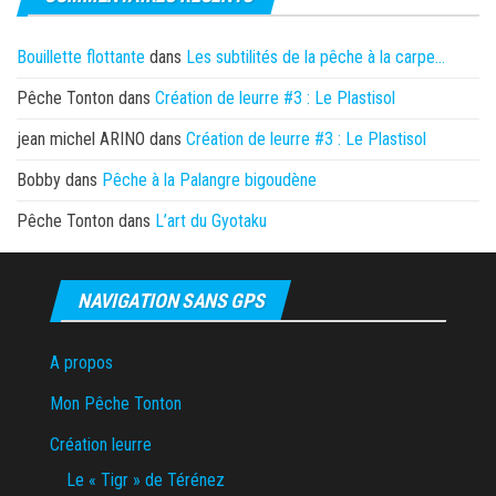
Bouillette flottante
dans
Les subtilités de la pêche à la carpe…
Pêche Tonton
dans
Création de leurre #3 : Le Plastisol
jean michel ARINO
dans
Création de leurre #3 : Le Plastisol
Bobby
dans
Pêche à la Palangre bigoudène
Pêche Tonton
dans
L’art du Gyotaku
NAVIGATION SANS GPS
A propos
Mon Pêche Tonton
Création leurre
Le « Tigr » de Térénez