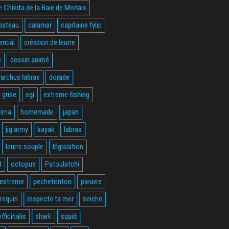
 Chikita de la Baie de Morlaix
bateau
calamar
capitaine fylip
rcial
création de leurre
e
dessin animé
rarchus labrax
dorade
 grise
egi
extreme fishing
hima
homemade
japan
jig army
kayak
labrax
leurre souple
législation
t
octopus
Patoulatchi
 extreme
pechetonton
pieuvre
requin
respecte ta mer
seiche
fficinalis
shark
squid