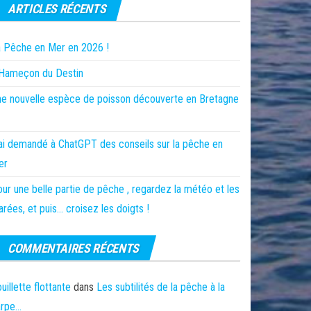
ARTICLES RÉCENTS
 Pêche en Mer en 2026 !
’Hameçon du Destin
e nouvelle espèce de poisson découverte en Bretagne
ai demandé à ChatGPT des conseils sur la pêche en
er
ur une belle partie de pêche , regardez la météo et les
rées, et puis… croisez les doigts !
COMMENTAIRES RÉCENTS
uillette flottante
dans
Les subtilités de la pêche à la
arpe…