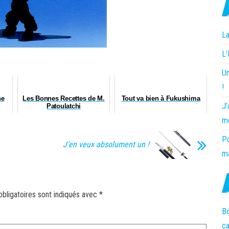
La
L
Un
!
he
Les Bonnes Recettes de M.
Tout va bien à Fukushima
J’
Patoulatchi
m
Po
J’en veux absolument un !
ma
bligatoires sont indiqués avec
*
Bo
c