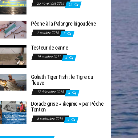
25 novembre 2018
12
Pêche à la Palangre bigoudène
7 octobre 2016
7
Testeur de canne
19 octobre 2011
4
Goliath Tiger Fish : le Tigre du
fleuve
17 décembre 2015
4
Dorade grise « ikejime » par Pêche
Tonton
8 septembre 2019
4