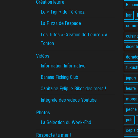
Création leurre
Banane
Le « Tigr » de Térénez
bar
La Pizza de l’espace
comme
Les Tutos « Création de Leurre » à
cuisin
Tonton
dicent
Vidéos
dorade
Information Informative
fukus
Banana Fishing Club
japon
Capitaine Fylip le Biker des mers !
leurre
morga
Intégrale des vidéos Youtube
peche
Photos
pub
La Sélection du Week-End
sepia o
Respecte ta mer !