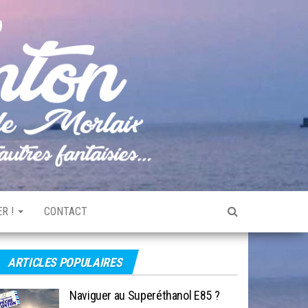
Pêche
Le blog
de
Tonton
pêche
de la
Baie de
Morlaix
R !
CONTACT
ARTICLES POPULAIRES
Naviguer au Superéthanol E85 ?