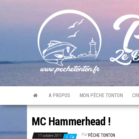
Skip
to
the
content
A PROPOS
MON PÊCHE TONTON
CR
MC Hammerhead !
Par
PÊCHE TONTON
17 octobre 2011
0