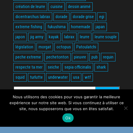
création de leurre
cuisine
dessin animé
dicentrarchus labrax
dorade
dorade grise
egi
extreme fishing
fukushima
homemade
japan
japon
jig army
kayak
labrax
leurre
leurre souple
législation
morgat
octopus
Patoulatchi
peche extreme
pechetonton
pieuvre
pub
requin
respecte ta mer
seiche
sepia officinalis
shark
squid
turlutte
underwater
usa
wtf
Rechercher :
Nous utilisons des cookies pour vous garantir la meilleure
expérience sur notre site web. Si vous continuez à utiliser ce
site, nous supposerons que vous en êtes satisfait.
Ok
Fièrement propulsé par
WordPress
|
Thème :
Envo Magazine