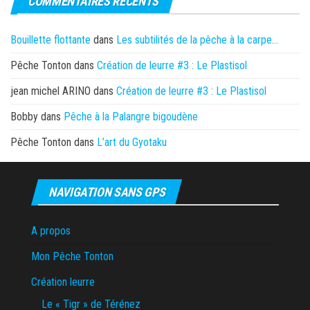
COMMENTAIRES RÉCENTS
Bouillette flottante
dans
Les subtilités de la pêche à la carpe…
Pêche Tonton
dans
Création de leurre #3 : Le Plastisol
jean michel ARINO
dans
Création de leurre #3 : Le Plastisol
Bobby
dans
Pêche à la Palangre bigoudène
Pêche Tonton
dans
L’art du Gyotaku
NAVIGATION SANS GPS
A propos
Mon Pêche Tonton
Création leurre
Le « Tigr » de Térénez