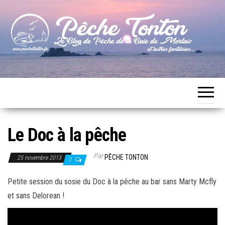
Skip
to
the
content
Le blog
Pêche
de
Tonton
pêche
de la
Baie de
Morlaix
Le Doc à la pêche
Par
PÊCHE TONTON
25 novembre 2013
0
Petite session du sosie du Doc à la pêche au bar sans Marty Mcfly
et sans Delorean !