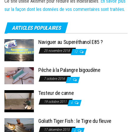
Ce site utilise Akismet pour réduire les indésirables.
En savoir plus
sur la façon dont les données de vos commentaires sont traitées
.
ARTICLES POPULAIRES
Naviguer au Superéthanol E85 ?
25 novembre 2018
12
Pêche à la Palangre bigoudène
7 octobre 2016
7
Testeur de canne
19 octobre 2011
4
Goliath Tiger Fish : le Tigre du fleuve
17 décembre 2015
4