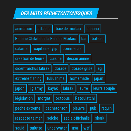
DES MOTS PECHETONTONESQUES
animation
attaque
baie de morlaix
banana
Banane Chikita de la Baie de Morlaix
bar
bateau
calamar
capitaine fylip
commercial
création de leurre
cuisine
dessin animé
dicentrarchus labrax
dorade
dorade grise
egi
extreme fishing
fukushima
homemade
japan
japon
jig army
kayak
labrax
leurre
leurre souple
législation
morgat
octopus
Patoulatchi
peche extreme
pechetonton
pieuvre
pub
requin
respecte ta mer
seiche
sepia officinalis
shark
squid
turlutte
underwater
usa
wtf