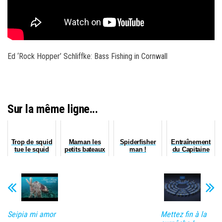
Ed ‘Rock Hopper’ Schliffke: Bass Fishing in Cornwall
Sur la même ligne...
Trop de squid
Maman les
Spiderfisher
Entraînement
tue le squid
petits bateaux
man !
du Capitaine
Tringa...
Fylip
Seipia mi amor
Mettez fin à la