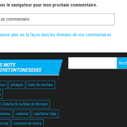
ans le navigateur pour mon prochain commentaire.
savoir plus sur la façon dont les données de vos commentaires
Rechercher :
S MOTS
CHETONTONESQUES
ion
attaque
baie de morlaix
a
 Chikita de la Baie de Morlaix
bateau
calamar
capitaine fylip
rcial
création de leurre