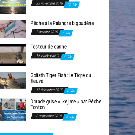
25 novembre 2018
12
Pêche à la Palangre bigoudène
7 octobre 2016
7
Testeur de canne
19 octobre 2011
4
Goliath Tiger Fish : le Tigre du
fleuve
17 décembre 2015
4
Dorade grise « ikejime » par Pêche
Tonton
8 septembre 2019
4