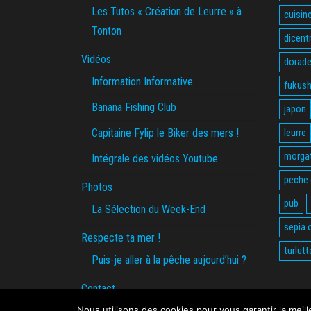
Les Tutos « Création de Leurre » à
cuisin
Tonton
dicent
Vidéos
dorade
Information Informative
fukus
Banana Fishing Club
japon
Capitaine Fylip le Biker des mers !
leurre
morga
Intégrale des vidéos Youtube
peche
Photos
pub
La Sélection du Week-End
sepia o
Respecte ta mer !
turlutt
Puis-je aller à la pêche aujourd’hui ?
Contact
Nous utilisons des cookies pour vous garantir la meil