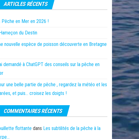
ARTICLES RÉCENTS
 Pêche en Mer en 2026 !
’Hameçon du Destin
e nouvelle espèce de poisson découverte en Bretagne
ai demandé à ChatGPT des conseils sur la pêche en
er
ur une belle partie de pêche , regardez la météo et les
rées, et puis… croisez les doigts !
COMMENTAIRES RÉCENTS
uillette flottante
dans
Les subtilités de la pêche à la
arpe…