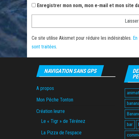
Enregistrer mon nom, mon e-mail et mon site d
Ce site utilise Akismet pour réduire les indésirables.
En 
sont traitées
.
NAVIGATION SANS GPS
DE
PE
A propos
animat
Mon Pêche Tonton
banan
Création leurre
Banane
Le « Tigr » de Térénez
bar
La Pizza de l’espace
comme