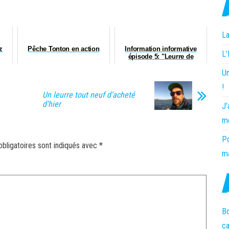
La
z
Pêche Tonton en action
Information informative
L
épisode 5: "Leurre de
l'apéro"
Un
!
Un leurre tout neuf d’acheté
d’hier
J’
m
Po
bligatoires sont indiqués avec
*
ma
Bo
c