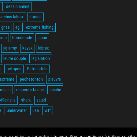
e
dessin animé
rarchus labrax
dorade
 grise
egi
extreme fishing
hima
homemade
japan
jig army
kayak
labrax
leurre souple
législation
t
octopus
Patoulatchi
 extreme
pechetonton
pieuvre
requin
respecte ta mer
seiche
fficinalis
shark
squid
e
underwater
usa
wtf
leure expérience sur notre site web. Si vous continuez à utiliser ce sit