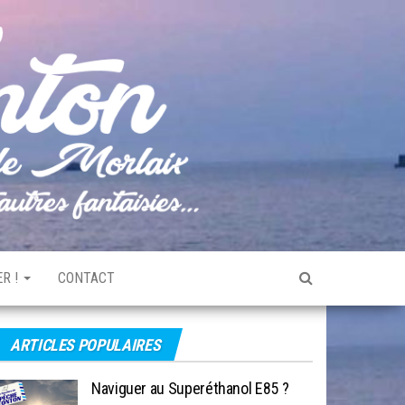
Pêche
Le blog
de
Tonton
pêche
de la
Baie de
Morlaix
R !
CONTACT
ARTICLES POPULAIRES
Naviguer au Superéthanol E85 ?