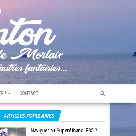
Pêche
Le blog
de
Tonton
pêche
de la
Baie de
Morlaix
R !
CONTACT
ARTICLES POPULAIRES
Naviguer au Superéthanol E85 ?