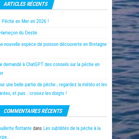
ARTICLES RÉCENTS
 Pêche en Mer en 2026 !
’Hameçon du Destin
e nouvelle espèce de poisson découverte en Bretagne
ai demandé à ChatGPT des conseils sur la pêche en
er
ur une belle partie de pêche , regardez la météo et les
rées, et puis… croisez les doigts !
COMMENTAIRES RÉCENTS
uillette flottante
dans
Les subtilités de la pêche à la
arpe…