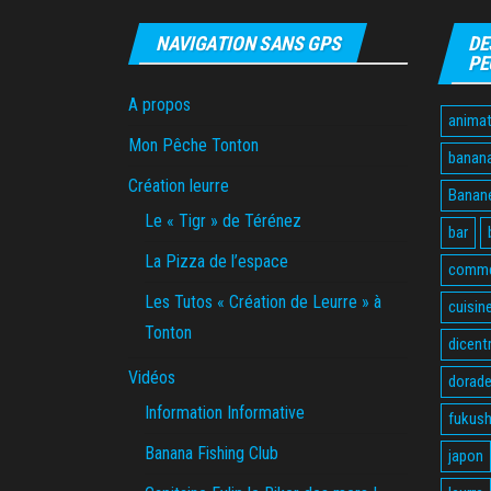
NAVIGATION SANS GPS
DE
PE
A propos
animat
Mon Pêche Tonton
banan
Création leurre
Banane
Le « Tigr » de Térénez
bar
La Pizza de l’espace
comme
Les Tutos « Création de Leurre » à
cuisin
Tonton
dicent
Vidéos
dorade
Information Informative
fukus
Banana Fishing Club
japon