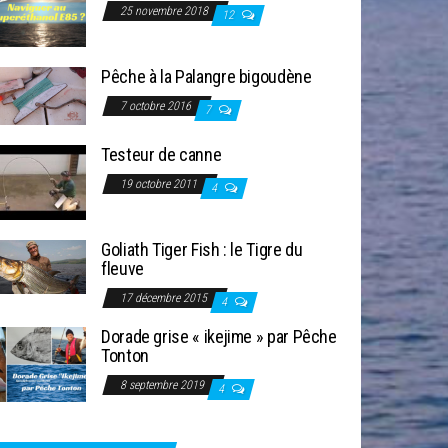
25 novembre 2018
12
Pêche à la Palangre bigoudène
7 octobre 2016
7
Testeur de canne
19 octobre 2011
4
Goliath Tiger Fish : le Tigre du
fleuve
17 décembre 2015
4
Dorade grise « ikejime » par Pêche
Tonton
8 septembre 2019
4