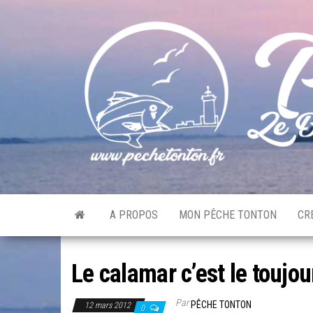
Skip
to
the
content
A PROPOS
MON PÊCHE TONTON
CR
Le calamar c’est le toujou
Par
PÊCHE TONTON
12 mars 2012
0