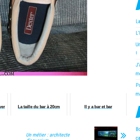
La
L
Un
!
J’
m
Po
ma
ver
La taille du bar à 20cm
Il y a bar et bar
Bo
Un métier : architecte
c