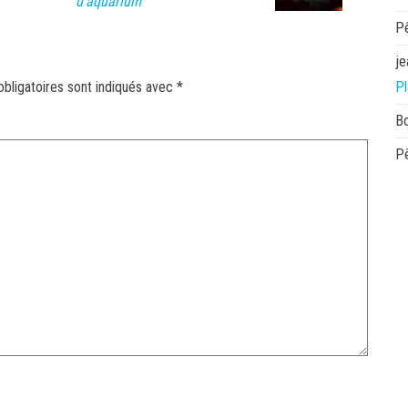
d’aquarium
P
je
bligatoires sont indiqués avec
*
Pl
B
P