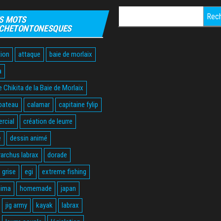
Rechercher :
S MOTS
CHETONTONESQUES
ion
attaque
baie de morlaix
a
 Chikita de la Baie de Morlaix
bateau
calamar
capitaine fylip
rcial
création de leurre
e
dessin animé
rarchus labrax
dorade
 grise
egi
extreme fishing
hima
homemade
japan
jig army
kayak
labrax