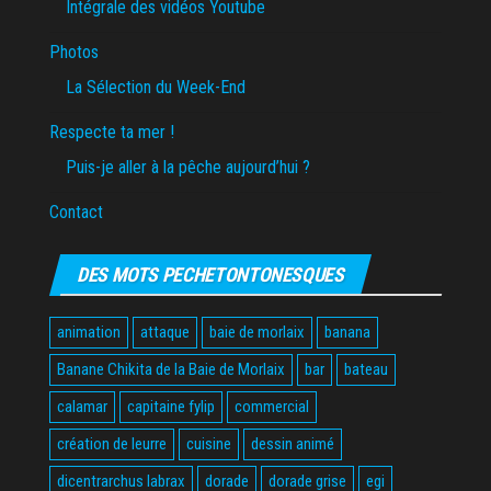
Intégrale des vidéos Youtube
Photos
La Sélection du Week-End
Respecte ta mer !
Puis-je aller à la pêche aujourd’hui ?
Contact
DES MOTS PECHETONTONESQUES
animation
attaque
baie de morlaix
banana
Banane Chikita de la Baie de Morlaix
bar
bateau
calamar
capitaine fylip
commercial
création de leurre
cuisine
dessin animé
dicentrarchus labrax
dorade
dorade grise
egi