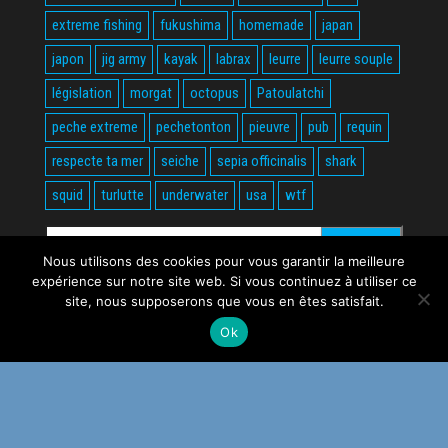
extreme fishing
fukushima
homemade
japan
japon
jig army
kayak
labrax
leurre
leurre souple
législation
morgat
octopus
Patoulatchi
peche extreme
pechetonton
pieuvre
pub
requin
respecte ta mer
seiche
sepia officinalis
shark
squid
turlutte
underwater
usa
wtf
Rechercher :
Nous utilisons des cookies pour vous garantir la meilleure
expérience sur notre site web. Si vous continuez à utiliser ce
site, nous supposerons que vous en êtes satisfait.
Ok
Fièrement propulsé par
WordPress
|
Thème :
Envo Magazine