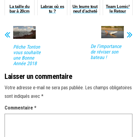
La taille du
Labrax où es
Un leurre tout
Team Lomic²
bar à 20cm
tu ?
neuf d'acheté
le Retour
d'hier
De l’importance
Pêche Tonton
de réviser son
vous souhaite
bateau !
une Bonne
Année 2018
Laisser un commentaire
Votre adresse e-mail ne sera pas publiée.
Les champs obligatoires
sont indiqués avec
*
Commentaire
*