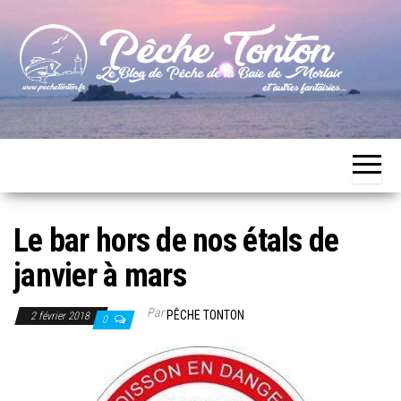
Skip
to
the
content
Le blog
Pêche
de
Tonton
pêche
de la
Baie de
Morlaix
Le bar hors de nos étals de
janvier à mars
Par
PÊCHE TONTON
2 février 2018
0