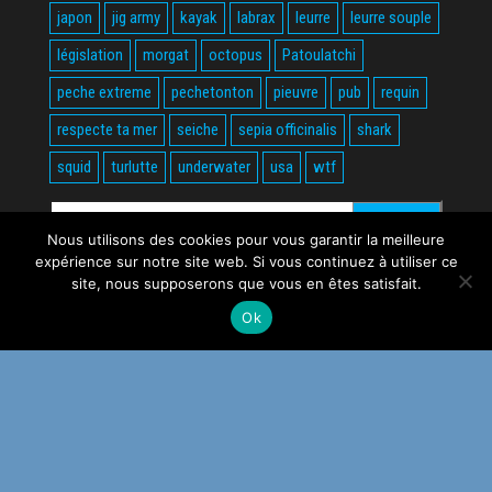
japon
jig army
kayak
labrax
leurre
leurre souple
législation
morgat
octopus
Patoulatchi
peche extreme
pechetonton
pieuvre
pub
requin
respecte ta mer
seiche
sepia officinalis
shark
squid
turlutte
underwater
usa
wtf
Rechercher :
Nous utilisons des cookies pour vous garantir la meilleure
expérience sur notre site web. Si vous continuez à utiliser ce
site, nous supposerons que vous en êtes satisfait.
Ok
Fièrement propulsé par
WordPress
|
Thème :
Envo Magazine