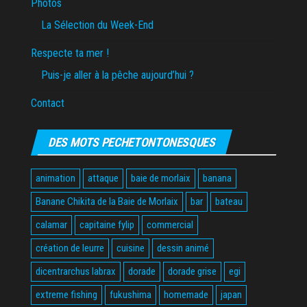
Photos
La Sélection du Week-End
Respecte ta mer !
Puis-je aller à la pêche aujourd’hui ?
Contact
DES MOTS PECHETONTONESQUES
animation
attaque
baie de morlaix
banana
Banane Chikita de la Baie de Morlaix
bar
bateau
calamar
capitaine fylip
commercial
création de leurre
cuisine
dessin animé
dicentrarchus labrax
dorade
dorade grise
egi
extreme fishing
fukushima
homemade
japan