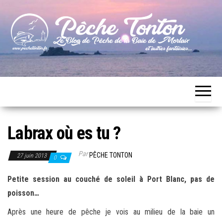
Skip
to
the
content
Le blog
Pêche
de
Tonton
pêche
de la
Baie de
Morlaix
Labrax où es tu ?
Par
PÊCHE TONTON
27 juin 2013
0
Petite session au couché de soleil à Port Blanc, pas de
poisson…
Après une heure de pêche je vois au milieu de la baie un