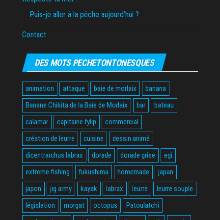
Puis-je aller à la pêche aujourd’hui ?
Contact
DES MOTS PECHETONTONESQUES
animation
attaque
baie de morlaix
banana
Banane Chikita de la Baie de Morlaix
bar
bateau
calamar
capitaine fylip
commercial
création de leurre
cuisine
dessin animé
dicentrarchus labrax
dorade
dorade grise
egi
extreme fishing
fukushima
homemade
japan
japon
jig army
kayak
labrax
leurre
leurre souple
législation
morgat
octopus
Patoulatchi