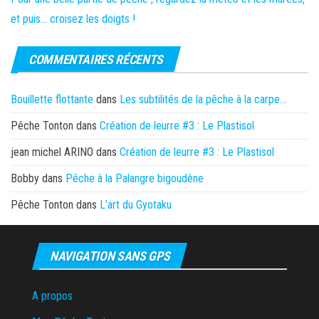
et puis… croisez les doigts !
COMMENTAIRES RÉCENTS
Bouillette flottante
dans
Les subtilités de la pêche à la carpe…
Pêche Tonton
dans
Création de leurre #3 : Le Plastisol
jean michel ARINO
dans
Création de leurre #3 : Le Plastisol
Bobby
dans
Pêche à la Palangre bigoudène
Pêche Tonton
dans
L’art du Gyotaku
NAVIGATION SANS GPS
A propos