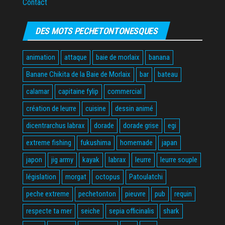
Contact
DES MOTS PECHETONTONESQUES
animation
attaque
baie de morlaix
banana
Banane Chikita de la Baie de Morlaix
bar
bateau
calamar
capitaine fylip
commercial
création de leurre
cuisine
dessin animé
dicentrarchus labrax
dorade
dorade grise
egi
extreme fishing
fukushima
homemade
japan
japon
jig army
kayak
labrax
leurre
leurre souple
législation
morgat
octopus
Patoulatchi
peche extreme
pechetonton
pieuvre
pub
requin
respecte ta mer
seiche
sepia officinalis
shark