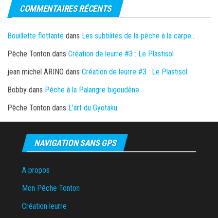
COMMENTAIRES RÉCENTS
Bouillette flottante
dans
Les subtilités de la pêche à la carpe…
Pêche Tonton
dans
Création de leurre #3 : Le Plastisol
jean michel ARINO
dans
Création de leurre #3 : Le Plastisol
Bobby
dans
Pêche à la Palangre bigoudène
Pêche Tonton
dans
L’art du Gyotaku
NAVIGATION SANS GPS
A propos
Mon Pêche Tonton
Création leurre