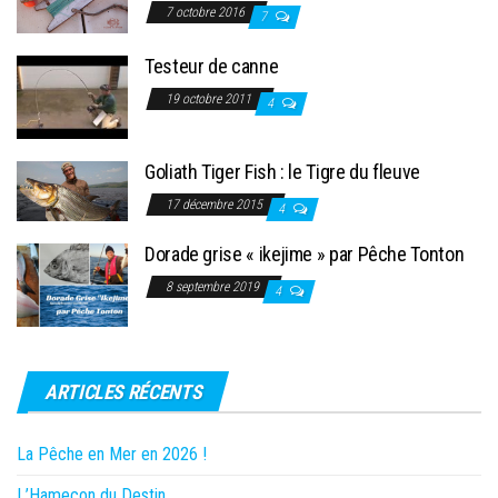
7 octobre 2016
7
Testeur de canne
19 octobre 2011
4
Goliath Tiger Fish : le Tigre du fleuve
17 décembre 2015
4
Dorade grise « ikejime » par Pêche Tonton
8 septembre 2019
4
ARTICLES RÉCENTS
La Pêche en Mer en 2026 !
L’Hameçon du Destin