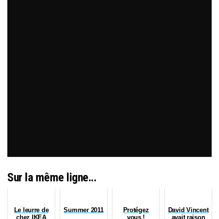
Sur la même ligne...
Le leurre de
Summer 2011
Protégez
David Vincent
chez IKEA
vous !
avait raison