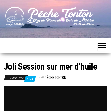
Skip
to
the
content
Le blog
Pêche
de
Tonton
pêche
de la
Baie de
Morlaix
Joli Session sur mer d’huile
Par
PÊCHE TONTON
27 mai 2012
0