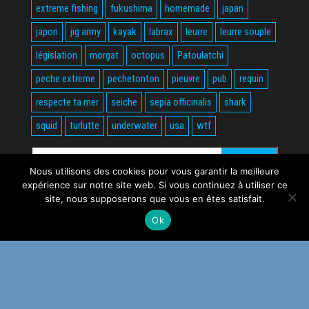
extreme fishing
fukushima
homemade
japan
japon
jig army
kayak
labrax
leurre
leurre souple
législation
morgat
octopus
Patoulatchi
peche extreme
pechetonton
pieuvre
pub
requin
respecte ta mer
seiche
sepia officinalis
shark
squid
turlutte
underwater
usa
wtf
Rechercher :
Nous utilisons des cookies pour vous garantir la meilleure
expérience sur notre site web. Si vous continuez à utiliser ce
site, nous supposerons que vous en êtes satisfait.
Ok
Fièrement propulsé par
WordPress
|
Thème :
Envo Magazine