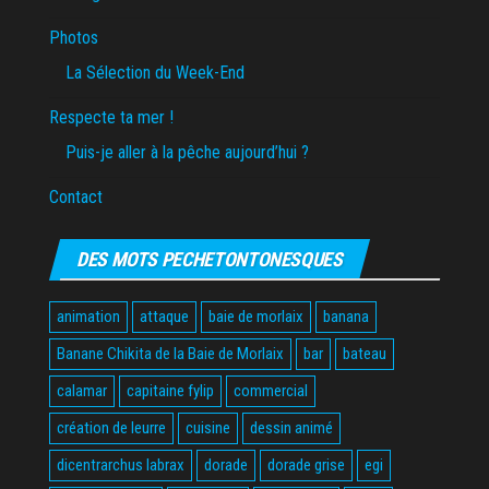
Photos
La Sélection du Week-End
Respecte ta mer !
Puis-je aller à la pêche aujourd’hui ?
Contact
DES MOTS PECHETONTONESQUES
animation
attaque
baie de morlaix
banana
Banane Chikita de la Baie de Morlaix
bar
bateau
calamar
capitaine fylip
commercial
création de leurre
cuisine
dessin animé
dicentrarchus labrax
dorade
dorade grise
egi