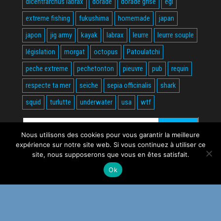
dicentrarchus labrax
dorade
dorade grise
egi
extreme fishing
fukushima
homemade
japan
japon
jig army
kayak
labrax
leurre
leurre souple
législation
morgat
octopus
Patoulatchi
peche extreme
pechetonton
pieuvre
pub
requin
respecte ta mer
seiche
sepia officinalis
shark
squid
turlutte
underwater
usa
wtf
Rechercher :
Nous utilisons des cookies pour vous garantir la meilleure
expérience sur notre site web. Si vous continuez à utiliser ce
site, nous supposerons que vous en êtes satisfait.
Ok
Fièrement propulsé par
WordPress
|
Thème :
Envo Magazine