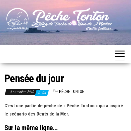
Skip
to
the
content
Le blog
Pêche
de
Tonton
pêche
de la
Baie de
Morlaix
Pensée du jour
Par
PÊCHE TONTON
4 novembre 2010
0
C’est une partie de pêche de « Pêche Tonton » qui a inspiré
le scénario des Dents de la Mer.
Sur la même ligne...