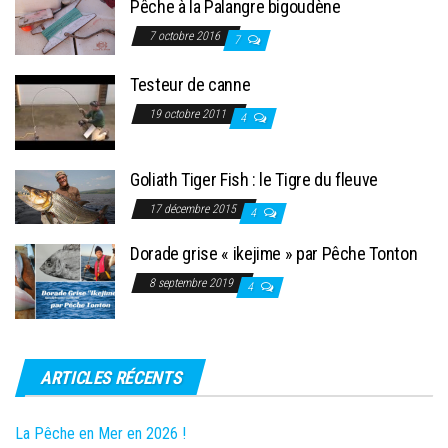
Pêche à la Palangre bigoudène
7 octobre 2016
7
Testeur de canne
19 octobre 2011
4
Goliath Tiger Fish : le Tigre du fleuve
17 décembre 2015
4
Dorade grise « ikejime » par Pêche Tonton
8 septembre 2019
4
ARTICLES RÉCENTS
La Pêche en Mer en 2026 !