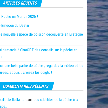
ARTICLES RÉCENTS
 Pêche en Mer en 2026 !
’Hameçon du Destin
e nouvelle espèce de poisson découverte en Bretagne
ai demandé à ChatGPT des conseils sur la pêche en
er
ur une belle partie de pêche , regardez la météo et les
rées, et puis… croisez les doigts !
COMMENTAIRES RÉCENTS
uillette flottante
dans
Les subtilités de la pêche à la
arpe…