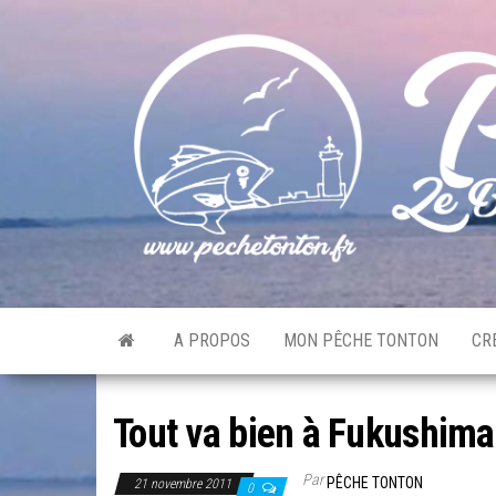
Skip
to
the
content
A PROPOS
MON PÊCHE TONTON
CR
Tout va bien à Fukushima
Par
PÊCHE TONTON
21 novembre 2011
0