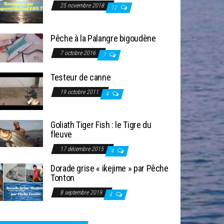
25 novembre 2018
12
Pêche à la Palangre bigoudène
7 octobre 2016
7
Testeur de canne
19 octobre 2011
4
Goliath Tiger Fish : le Tigre du
fleuve
17 décembre 2015
4
Dorade grise « ikejime » par Pêche
Tonton
8 septembre 2019
4