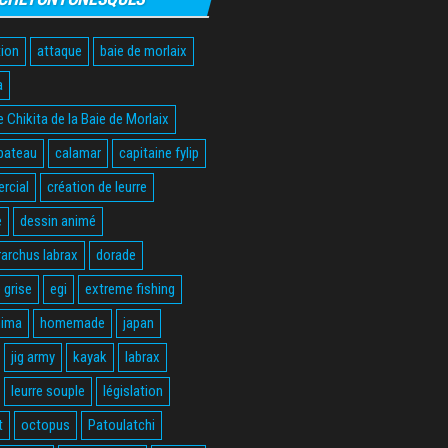
ion
attaque
baie de morlaix
a
 Chikita de la Baie de Morlaix
bateau
calamar
capitaine fylip
rcial
création de leurre
e
dessin animé
rarchus labrax
dorade
 grise
egi
extreme fishing
hima
homemade
japan
jig army
kayak
labrax
leurre souple
législation
t
octopus
Patoulatchi