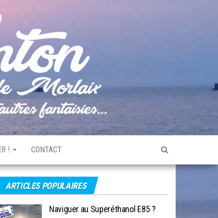
Pêche
Le blog
de
Tonton
pêche
de la
Baie de
Morlaix
R !
CONTACT
ARTICLES POPULAIRES
Naviguer au Superéthanol E85 ?