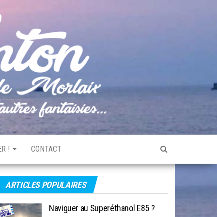
Pêche
Le blog
de
Tonton
pêche
de la
Baie de
Morlaix
R !
CONTACT
ARTICLES POPULAIRES
Naviguer au Superéthanol E85 ?