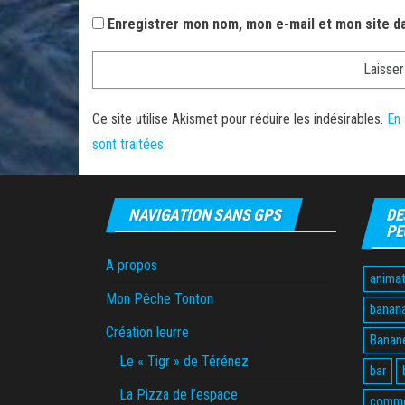
Enregistrer mon nom, mon e-mail et mon site d
Ce site utilise Akismet pour réduire les indésirables.
En 
sont traitées
.
NAVIGATION SANS GPS
DE
PE
A propos
animat
Mon Pêche Tonton
banan
Création leurre
Banane
Le « Tigr » de Térénez
bar
La Pizza de l’espace
comme