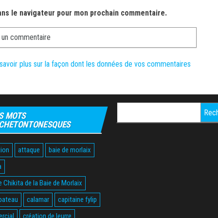
ans le navigateur pour mon prochain commentaire.
savoir plus sur la façon dont les données de vos commentaires
Rechercher :
S MOTS
CHETONTONESQUES
ion
attaque
baie de morlaix
a
 Chikita de la Baie de Morlaix
bateau
calamar
capitaine fylip
rcial
création de leurre