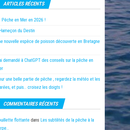
ARTICLES RÉCENTS
 Pêche en Mer en 2026 !
’Hameçon du Destin
e nouvelle espèce de poisson découverte en Bretagne
ai demandé à ChatGPT des conseils sur la pêche en
er
ur une belle partie de pêche , regardez la météo et les
rées, et puis… croisez les doigts !
COMMENTAIRES RÉCENTS
uillette flottante
dans
Les subtilités de la pêche à la
arpe…