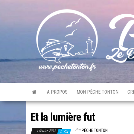
Skip
to
the
content
A PROPOS
MON PÊCHE TONTON
CR
Et la lumière fut
Par
PÊCHE TONTON
4 février 2012
0