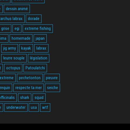
e
dessin animé
rarchus labrax
dorade
 grise
egi
extreme fishing
hima
homemade
japan
jig army
kayak
labrax
leurre souple
législation
t
octopus
Patoulatchi
 extreme
pechetonton
pieuvre
requin
respecte ta mer
seiche
fficinalis
shark
squid
e
underwater
usa
wtf