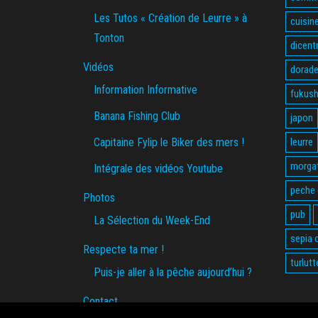
Les Tutos « Création de Leurre » à
cuisin
Tonton
dicent
Vidéos
dorade
Information Informative
fukus
Banana Fishing Club
japon
Capitaine Fylip le Biker des mers !
leurre
morga
Intégrale des vidéos Youtube
peche
Photos
pub
La Sélection du Week-End
sepia o
Respecte ta mer !
turlutt
Puis-je aller à la pêche aujourd’hui ?
Contact