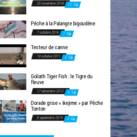
25 novembre 2018
12
Pêche à la Palangre bigoudène
7 octobre 2016
7
Testeur de canne
19 octobre 2011
4
Goliath Tiger Fish : le Tigre du
fleuve
17 décembre 2015
4
Dorade grise « ikejime » par Pêche
Tonton
8 septembre 2019
4