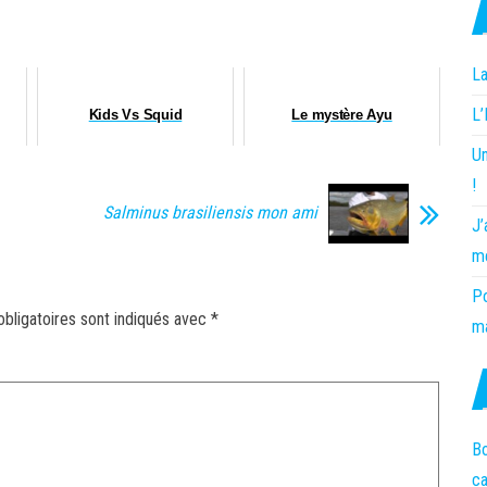
La
L
Kids Vs Squid
Le mystère Ayu
Un
!
Salminus brasiliensis mon ami
J’
m
Po
bligatoires sont indiqués avec
*
ma
Bo
c